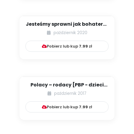
Jesteśmy sprawni jak bohaterzy
[PBP - dzieci starsze - ...
październik 2020
Pobierz lub kup
7.99
zł
Polacy – rodacy [PBP - dzieci
starsze - numer 3]
październik 2017
Pobierz lub kup
7.99
zł