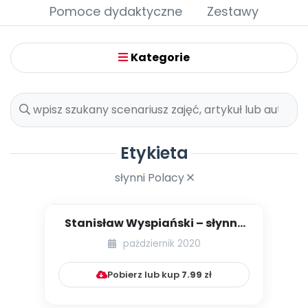
Archiwalne numery
Pomoce dydaktyczne
Zestawy
Promocje
Pomoc
Kategorie
Etykieta
słynni Polacy
Stanisław Wyspiański – słynny
Polak [PBP - dzieci stars...
październik 2020
Pobierz lub kup
7.99
zł