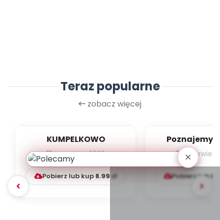
Teraz popularne
zobacz więcej
KUMPELKOWO
Poznajemy li
czerwiec 2026
czerwiec 
Pobierz lub kup
8.99
zł
Pobierz lub k