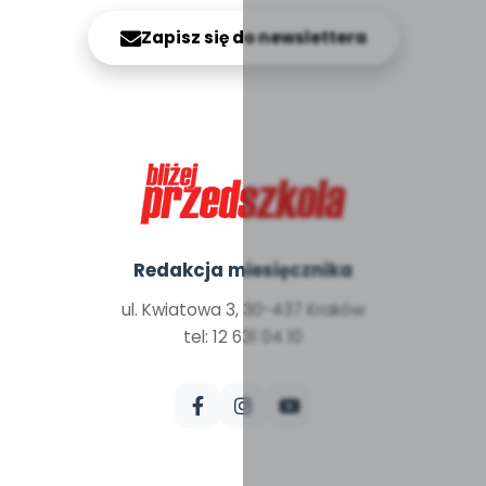
Zapisz się do newslettera
Redakcja miesięcznika
ul. Kwiatowa 3, 30-437 Kraków
tel: 12 631 04 10