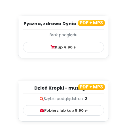
PDF + MP3
Pyszna, zdrowa Dynia – piosenka
i propozycja zabaw ruch...
Brak podglądu
Kup
4.90
zł
PDF + MP3
Dzień Kropki - muzograf
Szybki podgląd
stron:
2
Pobierz lub kup
5.90
zł