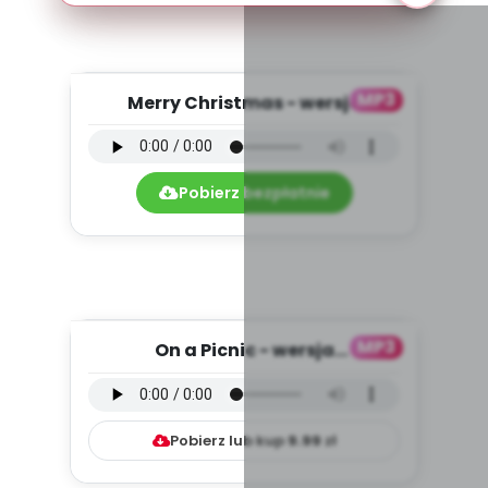
MP3
Merry Christmas - wersja
instrumentalna (PD, mp3)
Pobierz bezpłatnie
MP3
On a Picnic - wersja
instrumentalna (PD, mp3)
Pobierz lub kup
9.99
zł