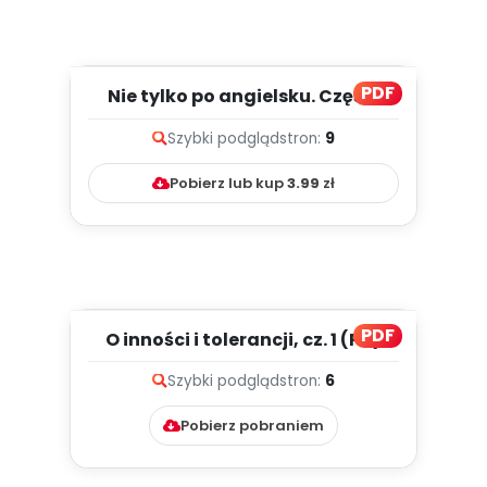
PDF
Nie tylko po angielsku. Części
ciała (PD)
Szybki podgląd
stron:
9
Pobierz lub kup
3.99
zł
PDF
O inności i tolerancji, cz. 1 (PD)
Szybki podgląd
stron:
6
Pobierz pobraniem