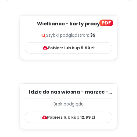
PDF
Wielkanoc - karty pracy
Szybki podgląd
stron:
35
Pobierz lub kup
5.90
zł
Idzie do nas wiosna - marzec -
TYGODNIOWY PLAN PRACY WY...
Brak podglądu
Pobierz lub kup
12.99
zł