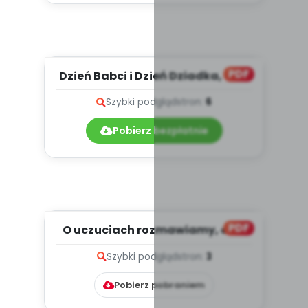
PDF
Dzień Babci i Dzień Dziadka, cz. 2
(PD)
Szybki podgląd
stron:
6
Pobierz bezpłatnie
PDF
O uczuciach rozmawiamy, cz. 2
(PD)
Szybki podgląd
stron:
3
Pobierz pobraniem