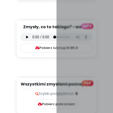
MP3
Zmysły, co to takiego? - wersja
instrumentalna (PD, mp3...
Pobierz lub kup
9.99
zł
PDF
Wszystkimi zmysłami poznajemy
świat (PD, cz. 2)
Szybki podgląd
stron:
6
Pobierz pobraniem