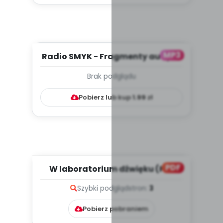
MP3
Radio SMYK - Fragmenty audycji
- słuchowisko (PD, mp3)...
Brak podglądu
Pobierz lub kup
1.99
zł
PDF
W laboratorium dźwięku (PD)
Szybki podgląd
stron:
3
Pobierz pobraniem