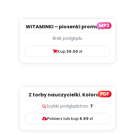
MP3
WITAMINKI – piosenki promujące
zdrowe nawyki żywieniowe...
Brak podglądu
Kup
39.00
zł
PDF
Z torby nauczycielki. Kolorowe
liście, cz. 2 (PD)
Szybki podgląd
stron:
7
Pobierz lub kup
8.99
zł