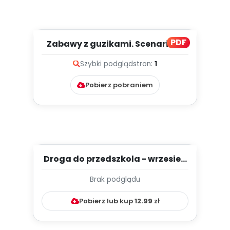
PDF
Zabawy z guzikami. Scenariusz
zajęć okazji Dnia Guzika,...
Szybki podgląd
stron:
1
Pobierz pobraniem
Droga do przedszkola - wrzesień
- TYGODNIOWY PLAN PRACY...
Brak podglądu
Pobierz lub kup
12.99
zł