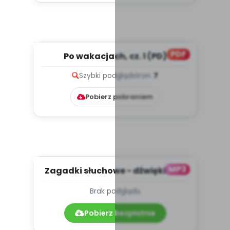
PDF
Po wakacjach, cz. 1 (PD)
Szybki podgląd
stron:
7
Pobierz pobraniem
MP3
Zagadki słuchowe - dźwięki (PD,
mp3)
Brak podglądu
Pobierz bezpłatnie