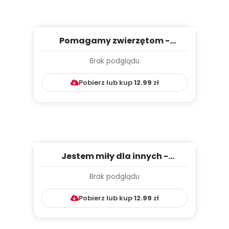
Pomagamy zwierzętom -
styczeń- TYGODNIOWY PLAN
Brak podglądu
PRACY WY...
Pobierz lub kup
12.99
zł
Jestem miły dla innych -
grudzień - TYGODNIOWY PLAN
Brak podglądu
PRA...
Pobierz lub kup
12.99
zł