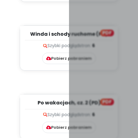
PDF
Winda i schody ruchome (PD)
Szybki podgląd
stron:
6
Pobierz pobraniem
PDF
Po wakacjach, cz. 2 (PD)
Szybki podgląd
stron:
6
Pobierz pobraniem