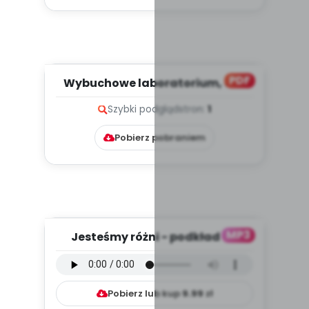
PDF
Wybuchowe laboratorium, cz. 1
(PD)
Szybki podgląd
stron:
1
Pobierz pobraniem
MP3
Jesteśmy różni - podkład do
opowieści ruchowej (PD, mp3...
Pobierz lub kup
9.99
zł