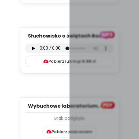
MP3
Słuchowisko o świętach Bożego
Narodzenia (PD, mp3)
Pobierz lub kup
9.99
zł
PDF
Wybuchowe laboratorium, cz. 2
(PD)
Brak podglądu
Pobierz pobraniem