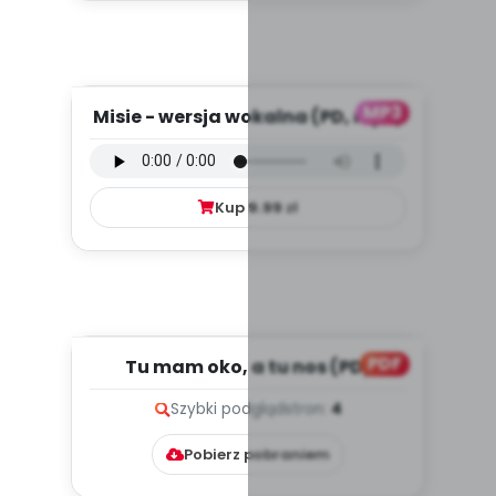
MP3
Misie - wersja wokalna (PD, mp3)
Kup
9.99
zł
PDF
Tu mam oko, a tu nos (PD)
Szybki podgląd
stron:
4
Pobierz pobraniem