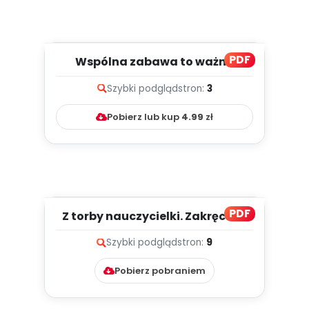
PDF
Wspólna zabawa to ważna
sprawa (PD)
Szybki podgląd
stron:
3
Pobierz lub kup
4.99
zł
PDF
Z torby nauczycielki. Zakręcone
zabawy (PD)
Szybki podgląd
stron:
9
Pobierz pobraniem