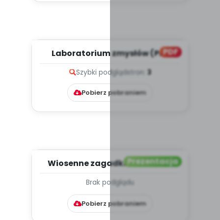
PDF
Laboratorium zmysłów (PD)
Szybki podgląd
stron:
3
Pobierz pobraniem
Prezentacja
Wiosenne zagadki słuchowe -
dźwięki (PD, mp3)
Brak podglądu
Pobierz pobraniem