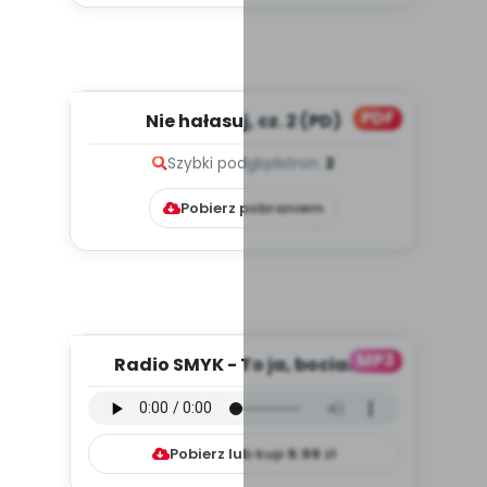
PDF
Nie hałasuj, cz. 2 (PD)
Szybki podgląd
stron:
2
Pobierz pobraniem
MP3
Radio SMYK - To ja, bocian -
słuchowisko (PD, mp3)
Pobierz lub kup
9.99
zł