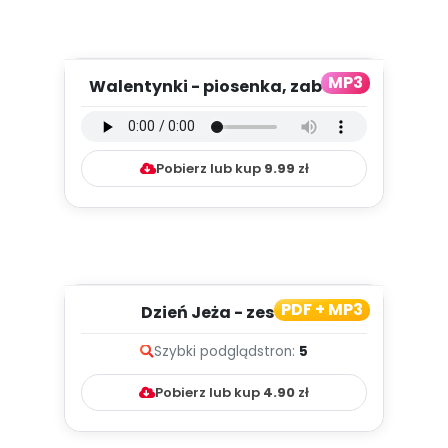
MP3
Walentynki - piosenka, zabawa
ruchowo-muzyczna
Pobierz lub kup
9.99
zł
PDF + MP3
Dzień Jeża - zestaw
koncentracja
Szybki podgląd
stron:
5
Pobierz lub kup
4.90
zł