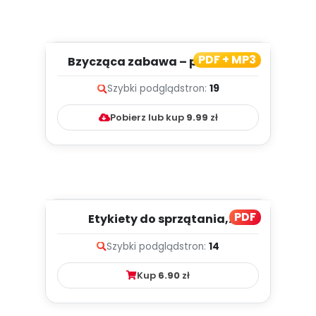
PDF + MP3
Bzycząca zabawa – piosenka,
sylwety
Szybki podgląd
stron:
19
Pobierz lub kup
9.99
zł
PDF
Etykiety do sprzątania,
segregacji zabawek
Szybki podgląd
stron:
14
Kup
6.90
zł