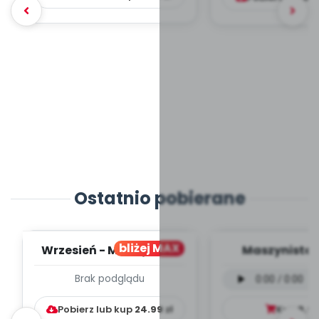
Ostatnio pobierane
bliżej MAX
Wrzesień - MIESIĘCZNY
Maszynista 
PLAN PRACY
wersja wokal
Brak podglądu
WYCHOWAWCZO –
mp3)
DYDAKTYC...
Pobierz lub kup
24.99
zł
Kup
9.9