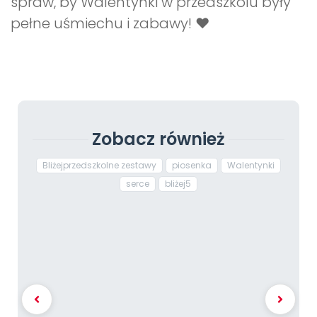
spraw, by Walentynki w przedszkolu były
pełne uśmiechu i zabawy! ❤️
Zobacz również
Bliżejprzedszkolne zestawy
piosenka
Walentynki
serce
bliżej5