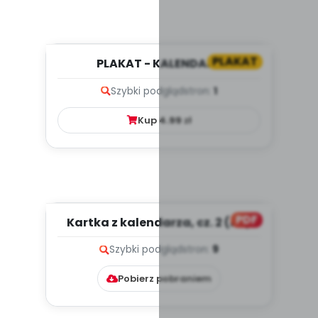
PLAKAT
PLAKAT - KALENDARZ
ADWENTOWY
Szybki podgląd
stron:
1
Kup
4.99
zł
PDF
Kartka z kalendarza, cz. 2 (PD)
Szybki podgląd
stron:
9
Pobierz pobraniem