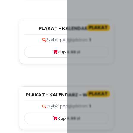
PLAKAT
PLAKAT - KALENDARZ -
PAŹDZIERNIK
Szybki podgląd
stron:
1
Kup
4.99
zł
PLAKAT
PLAKAT - KALENDARZ - WRZESIEŃ
Szybki podgląd
stron:
1
Kup
4.99
zł