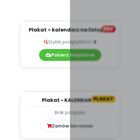
PDF
Plakat – kalendarz na listopad
(wersja poprawiona)
Szybki podgląd
stron:
2
Pobierz bezpłatnie
PLAKAT
Plakat - KALENDARZ -
PAŹDZIERNIK
Brak podglądu
Zamów ten numer