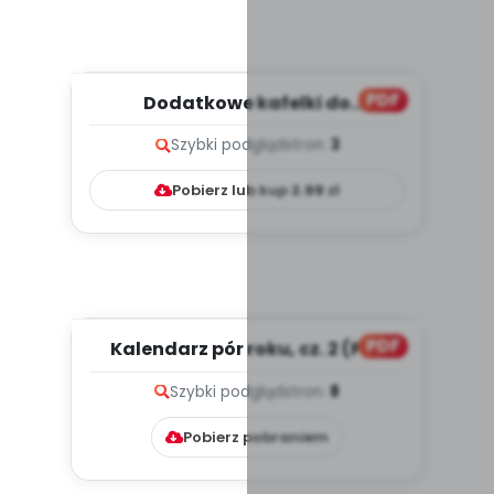
PDF
Dodatkowe kafelki do
kalendarza - wrzesień
Szybki podgląd
stron:
3
Pobierz lub kup
2.99
zł
PDF
Kalendarz pór roku, cz. 2 (PD)
Szybki podgląd
stron:
8
Pobierz pobraniem