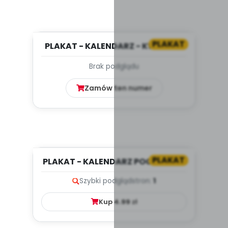
PLAKAT
PLAKAT - KALENDARZ - KWIECIEŃ
Brak podglądu
Zamów ten numer
PLAKAT
PLAKAT - KALENDARZ POGODOWY
Szybki podgląd
stron:
1
Kup
4.99
zł