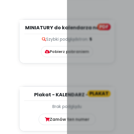
PDF
MINIATURY do kalendarza na rok
przedszkolny 2017/2018
Szybki podgląd
stron:
5
Pobierz pobraniem
PLAKAT
Plakat - KALENDARZ - MAJ
Brak podglądu
Zamów ten numer