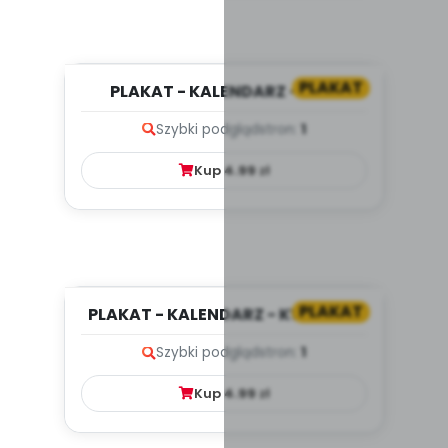
PLAKAT
PLAKAT - KALENDARZ - MAJ
Szybki podgląd
stron:
1
Kup
4.99
zł
PLAKAT
PLAKAT - KALENDARZ - KWIECIEŃ
Szybki podgląd
stron:
1
Kup
4.99
zł