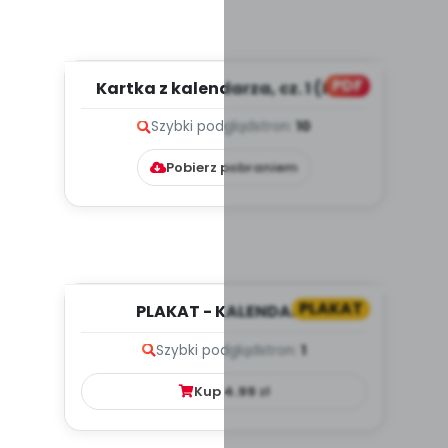
PDF
Kartka z kalendarza, cz. 1 (PD)
Szybki podgląd
stron:
10
Pobierz pobraniem
PLAKAT
PLAKAT - KALENDARZ
ADWENTOWY
Szybki podgląd
stron:
1
Kup
4.99
zł