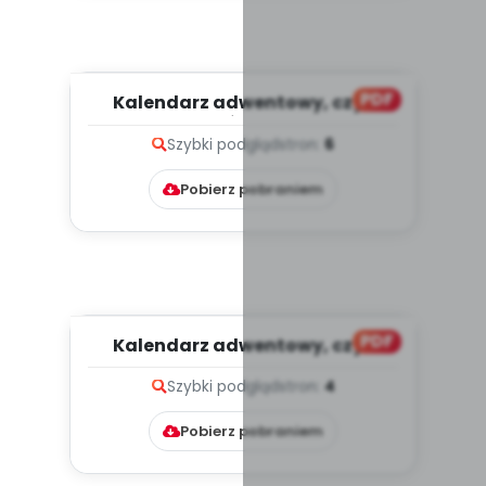
PDF
Kalendarz adwentowy, czyli
odliczamy do Świąt Bożego Na...
Szybki podgląd
stron:
6
Pobierz pobraniem
PDF
Kalendarz adwentowy, czyli
odliczamy do Świąt Bożego Na...
Szybki podgląd
stron:
4
Pobierz pobraniem