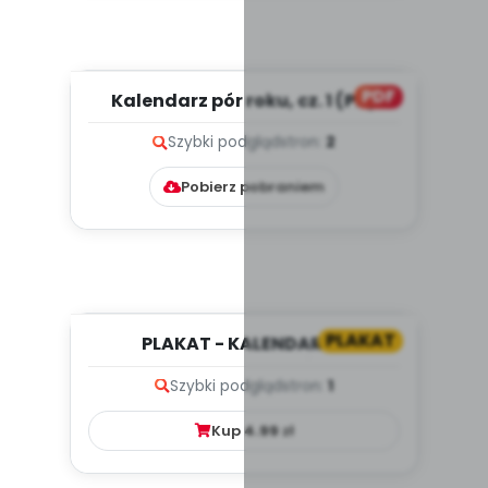
PDF
Kalendarz pór roku, cz. 1 (PD)
Szybki podgląd
stron:
2
Pobierz pobraniem
PLAKAT
PLAKAT - KALENDARZ -
LIPIEC/SIERPIEŃ
Szybki podgląd
stron:
1
Kup
4.99
zł