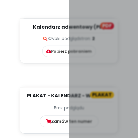
PDF
Kalendarz adwentowy (PD)
Szybki podgląd
stron:
2
Pobierz pobraniem
PLAKAT
PLAKAT - KALENDARZ - WRZESIEŃ
Brak podglądu
Zamów ten numer