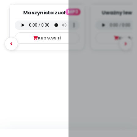
MP3
Maszynista zuch -
Uważny lew -
wersja wokalna (PD,
wokalna (PD
mp3)
Kup
9.99
zł
Kup
9.9