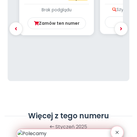
obrazkowe
– W 
Szybki po
Brak podglądu
Ku
Zamów ten numer
Więcej z tego numeru
Styczeń 2025