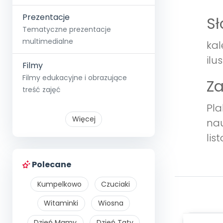
Prezentacje
S
Tematyczne prezentacje
multimedialne
kal
ilu
Filmy
Filmy edukacyjne i obrazujące
Z
treść zajęć
Pla
Więcej
nau
lis
Polecane
Kumpelkowo
Czuciaki
Witaminki
Wiosna
Dzień Mamy
Dzień Taty