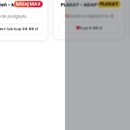
bliżej MAX
PLAKAT
ień - MIESIĘCZNY
PLAKAT - ADAPTACJA -
PLAN PRACY
PORADNIK DLA RODZICA
Szybki podgląd
stron:
1
Brak podglądu
HOWAWCZO –
YDAKTYC...
Kup
4.99
zł
erz lub kup
24.99
zł