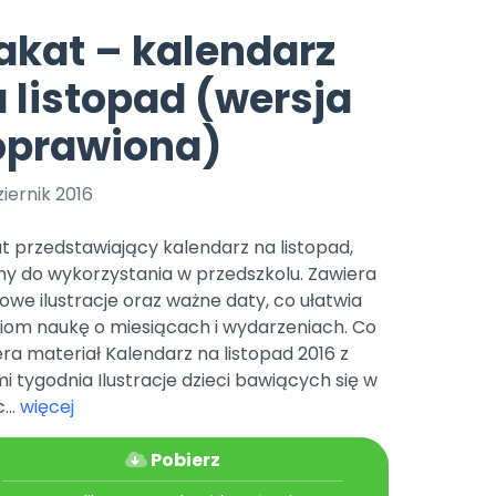
e
y
Gotowa w mniej niż 10 min • 14 dni bez opłat
Zobacz nas na Instagramie
Bliżej Pieska
akat – kalendarz
Pomoc zwierzętom
TikTok
 listopad (wersja
Nowości
Zobacz nas na TikToku
wej
Książka (dla) Przedszkolaka
Zapowiedzi
oprawiona)
Promowanie czytelnictwa
YouTube
zkoli
Polecamy
Filmy edukacyjne
iernik 2016
osk Online.
5 czerwca 2024 r. uzyskała
Promocje
19 r. Nr decyzji:
t przedstawiający kalendarz na listopad,
Archiwalne numery
ny do wykorzystania w przedszkolu. Zawiera
owe ilustracje oraz ważne daty, co ułatwia
Pomoc
ciom naukę o miesiącach i wydarzeniach. Co
ra materiał Kalendarz na listopad 2016 z
i tygodnia Ilustracje dzieci bawiących się w
...
więcej
Pobierz