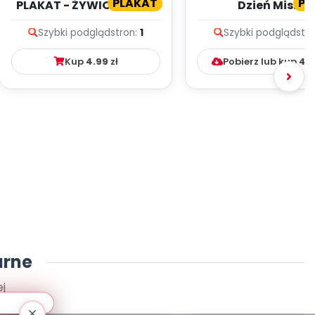
PLAKAT
PL
PLAKAT - ŻYWIOŁ OGIEŃ
Dzień Misia
Szybki podgląd
stron:
1
Szybki podgląd
str
Kup
4.99
zł
Pobierz lub kup
4.
arne
j