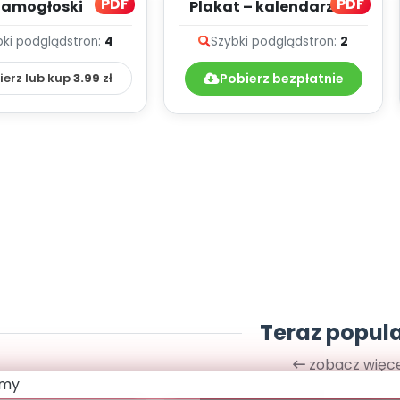
PDF
PDF
Samogłoski
Plakat – kalendarz na
listopad (wersja
bki podgląd
stron:
4
Szybki podgląd
stron:
2
poprawiona)
ierz lub kup
3.99
zł
Pobierz bezpłatnie
Teraz popul
zobacz więce