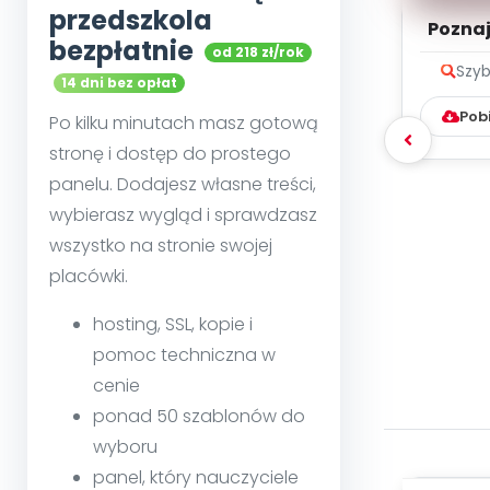
przedszkola
Poznaje
bezpłatnie
od 218 zł/rok
Szyb
14 dni bez opłat
Pob
Po kilku minutach masz gotową
stronę i dostęp do prostego
panelu. Dodajesz własne treści,
wybierasz wygląd i sprawdzasz
wszystko na stronie swojej
placówki.
hosting, SSL, kopie i
pomoc techniczna w
cenie
ponad 50 szablonów do
wyboru
panel, który nauczyciele