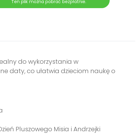
Ten plik można pobrać bezpłatnie.
dealny do wykorzystania w
żne daty, co ułatwia dzieciom naukę o
a
zień Pluszowego Misia i Andrzejki