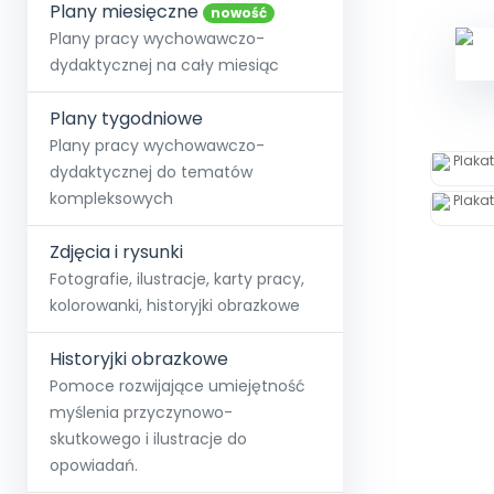
online lub stacjonarnie.
Plany miesięczne
Szko
Film
Wygr
nowość
Społeczność
Strona główna
Poznaj pakiet MAX
Wszystkie projekty
Skontaktuj się
Wit
Plany pracy wychowawczo-
O miesięczniku
O Akademii
+48 12 631 04 10
Zdro
dydaktycznej na cały miesiąc
Zam
Kio
kontakt@blizejprzedszkola.pl
Szko
E-wy
Doo
Plany tygodniowe
Pozn
Plany pracy wychowawczo-
dydaktycznej do tematów
Akredyt
Wydanie l
∞
Pakiet 
Dodaj wpis
Sen
kompleksowych
Akademia Edu
Pełen dostęp
Zob
Testuj przez 7 dni
Patr
Strefy, k
przedłużenie a
NP.5470.4.20
Zdjęcia i rysunki
Zam
Zob
Fotografie, ilustracje, karty pracy,
kolorowanki, historyjki obrazkowe
Historyjki obrazkowe
Pomoce rozwijające umiejętność
myślenia przyczynowo-
skutkowego i ilustracje do
opowiadań.