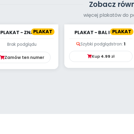
Zobacz równ
więcej plakatów do p
PLAKAT
PLAKAT
PLAKAT - ZNAJDŹ
PLAKAT - BAL I BALON
NICĘ - KRASNOLUDKI
Szybki podgląd
stron:
1
Brak podglądu
Kup
4.99
zł
Zamów ten numer