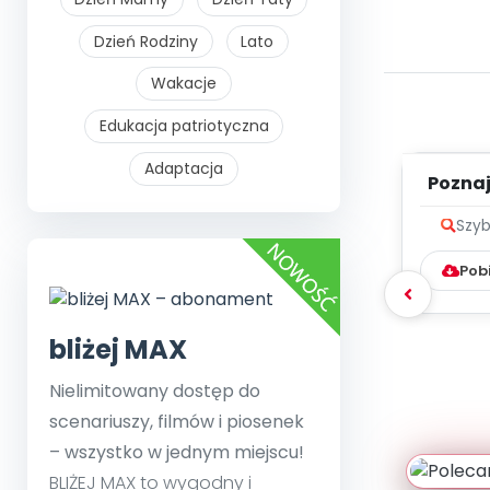
Dzień Rodziny
Lato
Wakacje
Edukacja patriotyczna
Adaptacja
Poznaje
Szyb
Pob
bliżej MAX
Nielimitowany dostęp do
scenariuszy, filmów i piosenek
– wszystko w jednym miejscu!
BLIŻEJ MAX to wygodny i