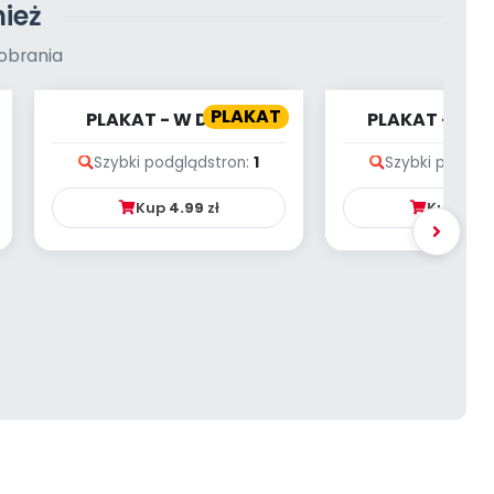
ież
obrania
PLAKAT
PLAKAT - W DOMU
PLAKAT - WI
PEJZAŻ
Szybki podgląd
stron:
1
Szybki podglą
Kup
4.99
zł
Kup
4.9