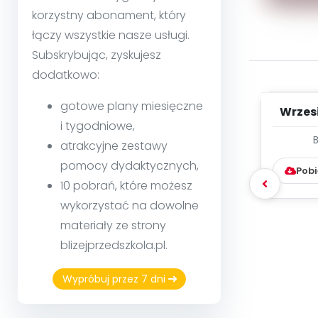
korzystny abonament, który
łączy wszystkie nasze usługi.
Subskrybując, zyskujesz
dodatkowo:
gotowe plany miesięczne
Wrzes
i tygodniowe,
WYC
atrakcyjne zestawy
D
pomocy dydaktycznych,
Pobi
10 pobrań, które możesz
wykorzystać na dowolne
materiały ze strony
blizejprzedszkola.pl.
Wypróbuj przez 7 dni