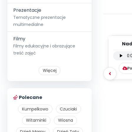
Prezentacje
Tematyczne prezentacje
multimedialne
Filmy
Nad
Filmy edukacyjne i obrazujące
inst
treść zajęć
Po
Więcej
Polecane
Kumpelkowo
Czuciaki
Witaminki
Wiosna
Dzień Mamy
Dzień Taty