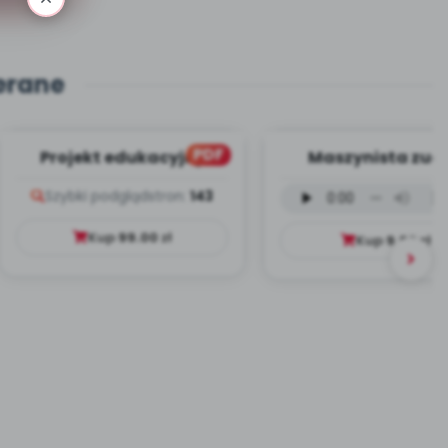
erane
PDF
Projekt edukacyjny
Maszynista zuch
Dookoła Polski
wersja wokalna (
Szybki podgląd
stron:
143
mp3)
Kup
99.00
zł
Kup
9.99
zł