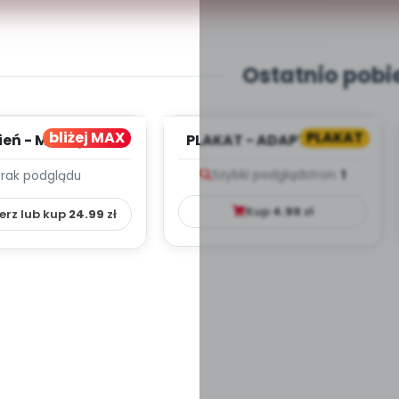
Ostatnio pobi
bliżej MAX
PLAKAT
ień - MIESIĘCZNY
PLAKAT - ADAPTACJA -
PLAN PRACY
PORADNIK DLA RODZICA
Szybki podgląd
stron:
1
Brak podglądu
HOWAWCZO –
YDAKTYC...
Kup
4.99
zł
erz lub kup
24.99
zł