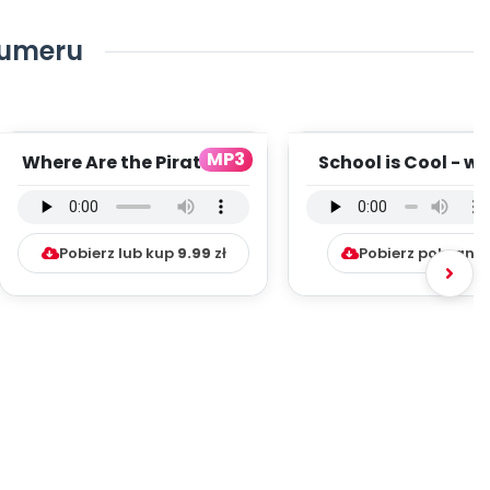
numeru
MP3
Where Are the Pirates? -
School is Cool - we
wersja instrumentalna
instrumentalna (
(PD, mp3...
mp3)
Pobierz lub kup
9.99
zł
Pobierz pobrani