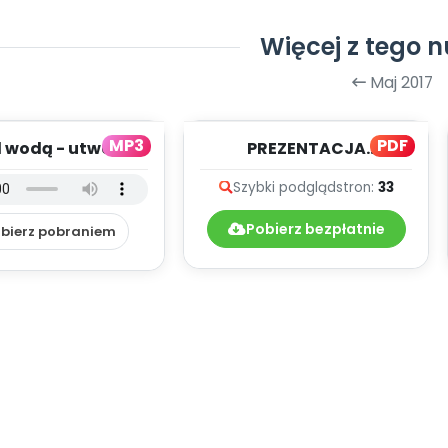
Więcej z tego 
Maj 2017
MP3
PDF
 wodą - utwór
PREZENTACJA
umentalny (PD,
MULTIMEDIALNA – CUDA
Szybki podgląd
stron:
33
mp3)
ŚWIATA (PD)
Pobierz bezpłatnie
bierz pobraniem