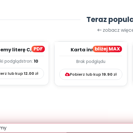
Teraz popul
zobacz więce
PDF
bliżej MAX
my literę C, cz. 1
Karta innowacji
(PD)
pedagogicznej -
ki podgląd
stron:
10
Brak podglądu
Kumpelkowo
ierz lub kup
12.00
zł
Pobierz lub kup
19.90
zł