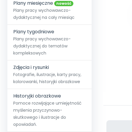
online lub stacjonarnie.
Plany miesięczne
Szko
Film
Wygr
nowość
Społeczność
Strona główna
Poznaj pakiet MAX
Wszystkie projekty
Skontaktuj się
Wit
Plany pracy wychowawczo-
O miesięczniku
O Akademii
+48 12 631 04 10
Zdro
dydaktycznej na cały miesiąc
Zam
Kio
kontakt@blizejprzedszkola.pl
Szko
E-wy
Doo
Plany tygodniowe
Pozn
Plany pracy wychowawczo-
dydaktycznej do tematów
Akredyt
Wydanie l
∞
Pakiet 
Dodaj wpis
Sen
kompleksowych
Akademia Edu
Pełen dostęp
Zob
Testuj przez 7 dni
Patr
Strefy, k
przedłużenie a
NP.5470.4.20
Zdjęcia i rysunki
Zam
Zob
Fotografie, ilustracje, karty pracy,
kolorowanki, historyjki obrazkowe
Historyjki obrazkowe
Pomoce rozwijające umiejętność
myślenia przyczynowo-
skutkowego i ilustracje do
opowiadań.