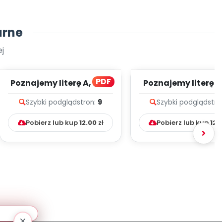
arne
j
PDF
Poznajemy literę A, CZ. 1
Poznajemy literę E, 
(PD)
(PD)
Szybki podgląd
stron:
9
Szybki podgląd
stro
Pobierz lub kup
12.00
zł
Pobierz lub kup
12.