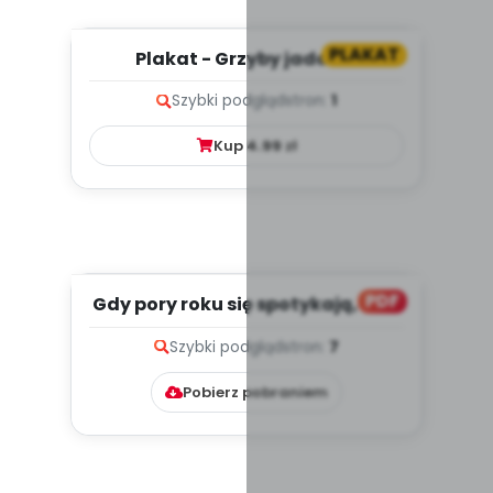
PLAKAT
Plakat - Grzyby jadalne
Szybki podgląd
stron:
1
Kup
4.99
zł
PDF
Gdy pory roku się spotykają, cz. 2
(PD)
Szybki podgląd
stron:
7
Pobierz pobraniem