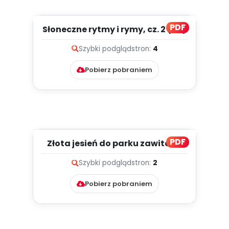
PDF
Słoneczne rytmy i rymy, cz. 2 (PD)
Szybki podgląd
stron:
4
Pobierz pobraniem
PDF
Złota jesień do parku zawitała,
cz. 2 (PD)
Szybki podgląd
stron:
2
Pobierz pobraniem