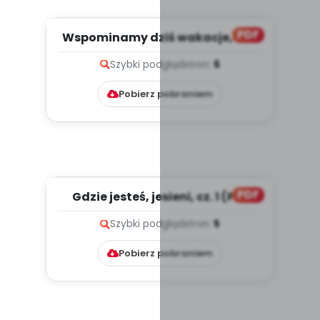
PDF
Wspominamy dziś wakacje, cz. 1
(PD)
Szybki podgląd
stron:
6
Pobierz pobraniem
PDF
Gdzie jesteś, jesieni, cz. 1 (PD)
Szybki podgląd
stron:
5
Pobierz pobraniem