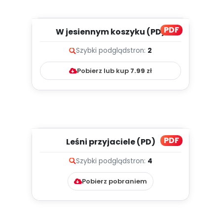
PDF
W jesiennym koszyku (PD)
Szybki podgląd
stron:
2
Pobierz lub kup
7.99
zł
PDF
Leśni przyjaciele (PD)
Szybki podgląd
stron:
4
Pobierz pobraniem