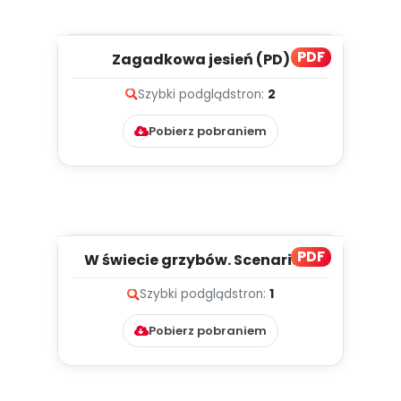
PDF
Zagadkowa jesień (PD)
Szybki podgląd
stron:
2
Pobierz pobraniem
PDF
W świecie grzybów. Scenariusz
zajęć z okazji Dnia Grzyb...
Szybki podgląd
stron:
1
Pobierz pobraniem