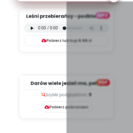
MP3
Leśni przebierańcy - podkład do
piosenki (PD, mp3)
Pobierz lub kup
9.99
zł
PDF
Darów wiele jesień ma, pełny
grzybów kosz nam da, cz. 2...
Szybki podgląd
stron:
9
Pobierz pobraniem