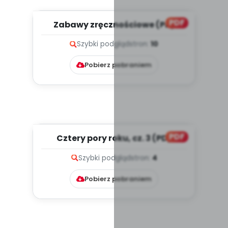
PDF
Zabawy zręcznościowe (PD)
Szybki podgląd
stron:
10
Pobierz pobraniem
PDF
Cztery pory roku, cz. 3 (PD)
Szybki podgląd
stron:
4
Pobierz pobraniem