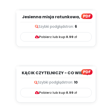
PDF
Jesienna misja ratunkowa, cz. 2
(PD)
Szybki podgląd
stron:
6
Pobierz lub kup
8.99
zł
PDF
KĄCIK CZYTELNICZY - CO WIDZĘ?
CO SŁYSZĘ? PAŻDZIERNIK W ...
Szybki podgląd
stron:
10
Pobierz lub kup
8.99
zł