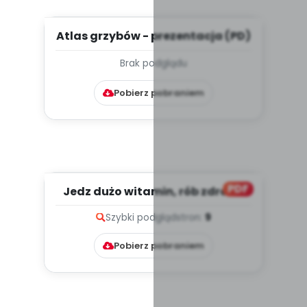
Atlas grzybów - prezentacja (PD)
Brak podglądu
Pobierz pobraniem
PDF
Jedz dużo witamin, rób zdrowe
zapasy, cz. 1 (PD)
Szybki podgląd
stron:
9
Pobierz pobraniem