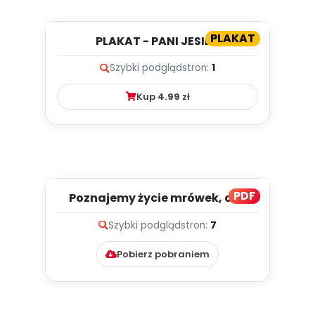
PLAKAT
PLAKAT - PANI JESIEŃ
Szybki podgląd
stron:
1
Kup
4.99
zł
PDF
Poznajemy życie mrówek, cz. 1
(PD)
Szybki podgląd
stron:
7
Pobierz pobraniem