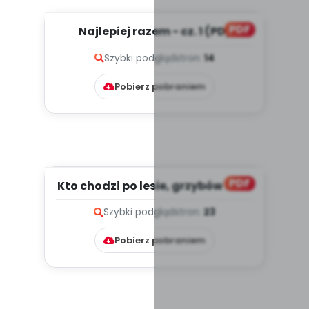
PDF
Najlepiej razem - cz. 1 (PD)
Szybki podgląd
stron:
14
Pobierz pobraniem
PDF
Kto chodzi po lesie, grzybów kosz
przyniesie (PD)
Szybki podgląd
stron:
23
Pobierz pobraniem