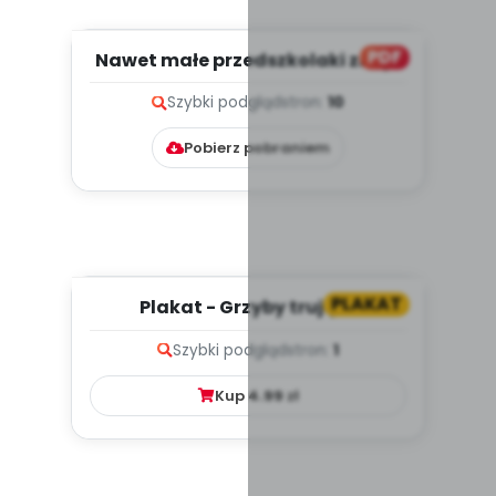
PDF
Nawet małe przedszkolaki znają
drogowe znaki, cz. 1 (PD...
Szybki podgląd
stron:
10
Pobierz pobraniem
PLAKAT
Plakat - Grzyby trujące
Szybki podgląd
stron:
1
Kup
4.99
zł