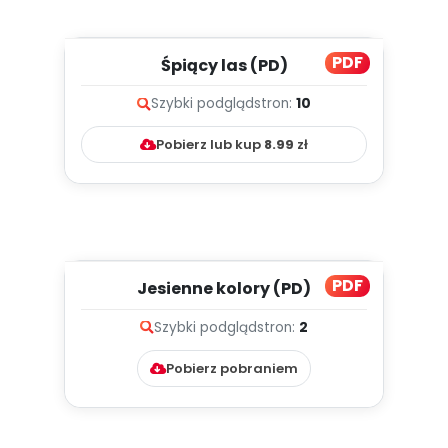
PDF
Śpiący las (PD)
Szybki podgląd
stron:
10
Pobierz lub kup
8.99
zł
PDF
Jesienne kolory (PD)
Szybki podgląd
stron:
2
Pobierz pobraniem