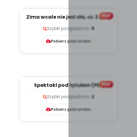
PDF
Zima wcale nie jest zła, cz. 2 (PD)
Szybki podgląd
stron:
9
Pobierz pobraniem
PDF
Spektakl pod tytułem (PD)
Szybki podgląd
stron:
2
Pobierz pobraniem