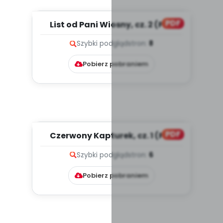
PDF
List od Pani Wiosny, cz. 2 (PD)
Szybki podgląd
stron:
8
Pobierz pobraniem
PDF
Czerwony Kapturek, cz. 1 (PD)
Szybki podgląd
stron:
6
Pobierz pobraniem