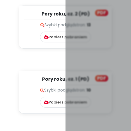
PDF
Pory roku, cz. 2 (PD)
Szybki podgląd
stron:
13
Pobierz pobraniem
PDF
Pory roku, cz. 1 (PD)
Szybki podgląd
stron:
10
Pobierz pobraniem