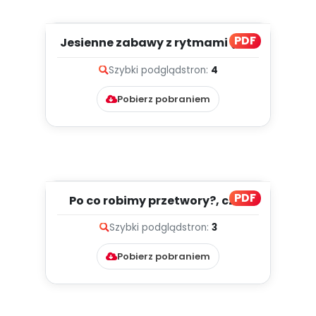
PDF
Jesienne zabawy z rytmami (PD)
Szybki podgląd
stron:
4
Pobierz pobraniem
PDF
Po co robimy przetwory?, cz. 2
(PD)
Szybki podgląd
stron:
3
Pobierz pobraniem