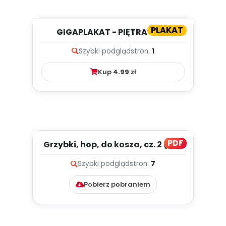
PLAKAT
GIGAPLAKAT - PIĘTRA LASU
Szybki podgląd
stron:
1
Kup
4.99
zł
PDF
Grzybki, hop, do kosza, cz. 2 (PD)
Szybki podgląd
stron:
7
Pobierz pobraniem