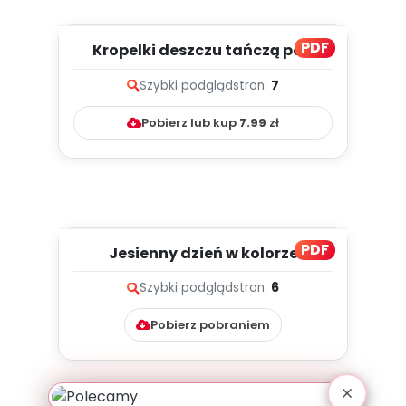
PDF
Kropelki deszczu tańczą pod
chmurami, cz. 1 (PD)
Szybki podgląd
stron:
7
Pobierz lub kup
7.99
zł
PDF
Jesienny dzień w kolorze
brązowym (PD)
Szybki podgląd
stron:
6
Pobierz pobraniem