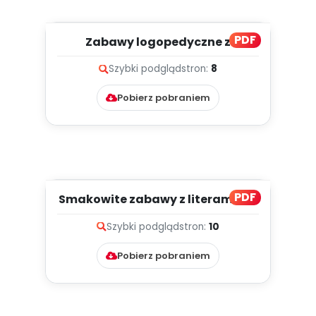
PDF
Zabawy logopedyczne z
głoskami „k” i „g”, cz. 2 (PD)...
Szybki podgląd
stron:
8
Pobierz pobraniem
PDF
Smakowite zabawy z literami, cz.
2 (PD)
Szybki podgląd
stron:
10
Pobierz pobraniem