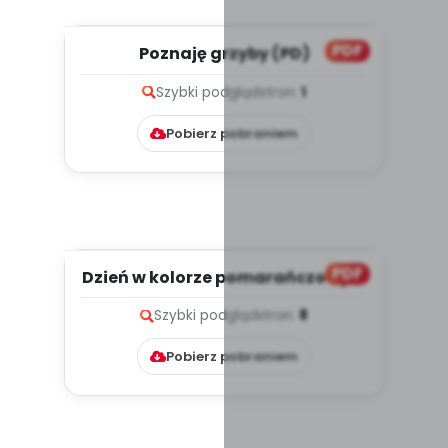
PDF
Poznaję grzyby (PD)
Szybki podgląd
stron:
1
Pobierz pobraniem
PDF
Dzień w kolorze pomarańczowym
(PD)
Szybki podgląd
stron:
8
Pobierz pobraniem