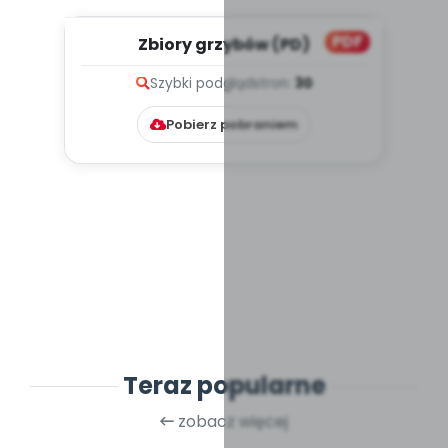
PDF
Zbiory grzybów (PD)
Szybki podgląd
stron:
30
Pobierz pobraniem
Teraz popularne
zobacz więcej