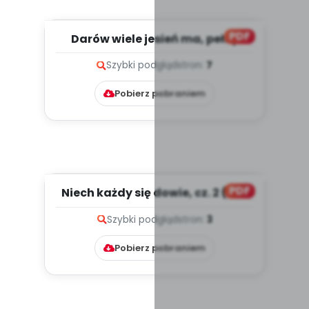
PDF
Darów wiele jesień ma, pełny
grzybów kosz nam da, cz. 1...
Szybki podgląd
stron:
7
Pobierz pobraniem
PDF
Niech każdy się dowie, cz. 2 (PD)
Szybki podgląd
stron:
3
Pobierz pobraniem