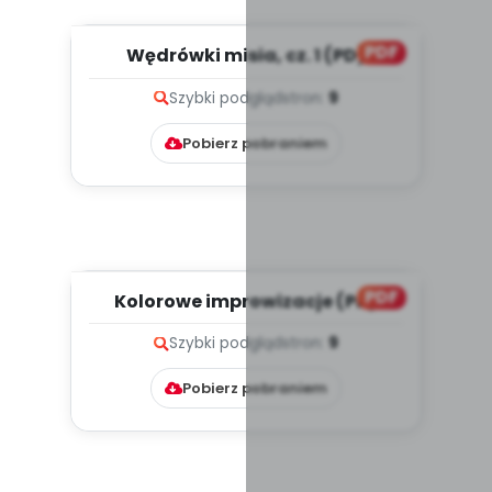
PDF
Wędrówki misia, cz. 1 (PD)
Szybki podgląd
stron:
9
Pobierz pobraniem
PDF
Kolorowe improwizacje (PD)
Szybki podgląd
stron:
9
Pobierz pobraniem