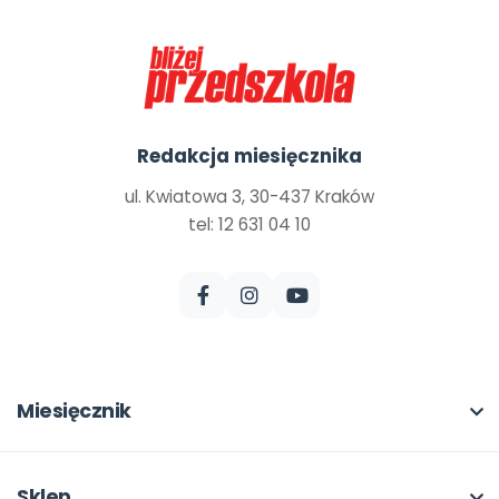
Redakcja miesięcznika
ul. Kwiatowa 3, 30-437 Kraków
tel: 12 631 04 10
Miesięcznik
O miesięczniku
W numerze
Sklep