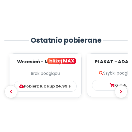
Ostatnio pobierane
bliżej MAX
Wrzesień - MIESIĘCZNY
PLAKAT - ADAP
PLAN PRACY
PORADNIK DLA 
Szybki podglą
Brak podglądu
WYCHOWAWCZO –
DYDAKTYC...
Kup
4.9
Pobierz lub kup
24.99
zł