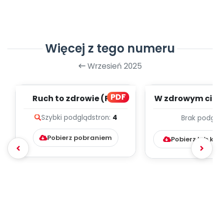
Więcej z tego numeru
Wrzesień 2025
PDF
Ruch to zdrowie (PD)
W zdrowym ciel
duch - paździ
Szybki podgląd
stron:
4
Brak podgl
TYGODNIOWY
Pobierz pobraniem
Pobierz lub k