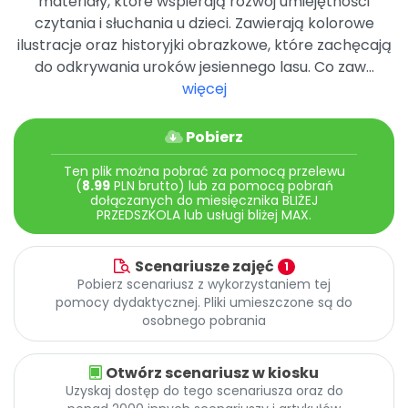
materiały, które wspierają rozwój umiejętności
czytania i słuchania u dzieci. Zawierają kolorowe
ilustracje oraz historyjki obrazkowe, które zachęcają
do odkrywania uroków jesiennego lasu. Co zaw...
więcej
Pobierz
Ten plik można pobrać za pomocą przelewu
(
8.99
PLN brutto) lub za pomocą pobrań
dołączanych do miesięcznika BLIŻEJ
PRZEDSZKOLA lub usługi bliżej MAX.
Scenariusze zajęć
1
Pobierz scenariusz z wykorzystaniem tej
pomocy dydaktycznej. Pliki umieszczone są do
osobnego pobrania
Otwórz scenariusz w kiosku
Uzyskaj dostęp do tego scenariusza oraz do