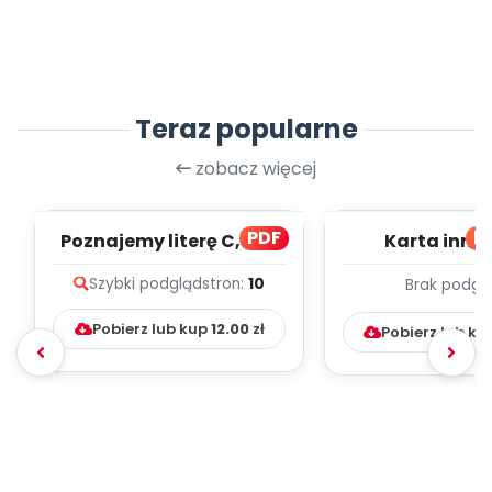
Teraz popularne
zobacz więcej
PDF
bl
Poznajemy literę C, cz. 1
Karta inno
(PD)
pedagogicz
Szybki podgląd
stron:
10
Brak podgl
Kumpelk
Pobierz lub kup
12.00
zł
Pobierz lub ku