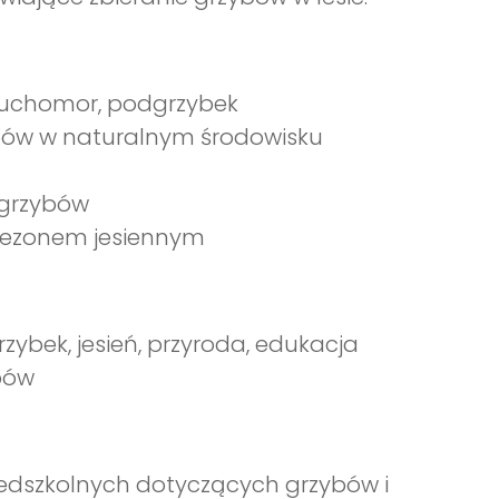
 muchomor, podgrzybek
ybów w naturalnym środowisku
 grzybów
 sezonem jesiennym
zybek, jesień, przyroda, edukacja
ybów
zedszkolnych dotyczących grzybów i