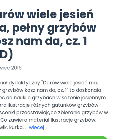
e
y
Gotowa w mniej niż 10 min • 14 dni bez opłat
Zobacz nas na Instagramie
Bliżej Pieska
rów wiele jesień
Pomoc zwierzętom
TikTok
a, pełny grzybów
Nowości
Zobacz nas na TikToku
wej
Książka (dla) Przedszkolaka
Zapowiedzi
sz nam da, cz. 1
Promowanie czytelnictwa
YouTube
zkoli
Polecamy
Filmy edukacyjne
PD)
osk Online.
5 czerwca 2024 r. uzyskała
Promocje
19 r. Nr decyzji:
wiec 2016
Archiwalne numery
iał dydaktyczny "Darów wiele jesień ma,
Pomoc
 grzybów kosz nam da, cz. 1" to doskonała
c do nauki o grzybach w sezonie jesiennym.
era ilustracje różnych gatunków grzybów
 scenki przedstawiające zbieranie grzybów w
. Co zawiera materiał Ilustracje grzybów:
ik, kurka, ...
więcej