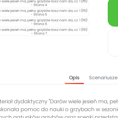
Opis
Scenariusze
eriał dydaktyczny "Darów wiele jesień ma, peł
konała pomoc do nauki o grzybach w sezonie 
nych gatunków grzybów oraz scenki przedstaw