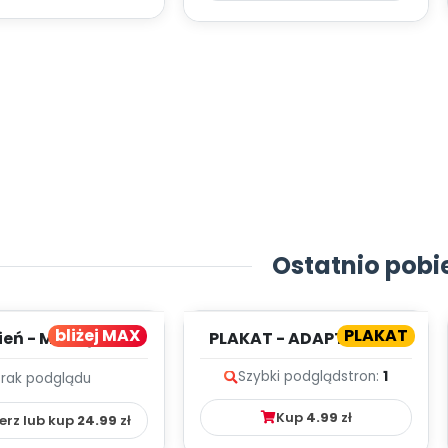
Ostatnio pobi
bliżej MAX
PLAKAT
ień - MIESIĘCZNY
PLAKAT - ADAPTACJA -
PLAN PRACY
PORADNIK DLA RODZICA
Szybki podgląd
stron:
1
Brak podglądu
HOWAWCZO –
YDAKTYC...
Kup
4.99
zł
erz lub kup
24.99
zł