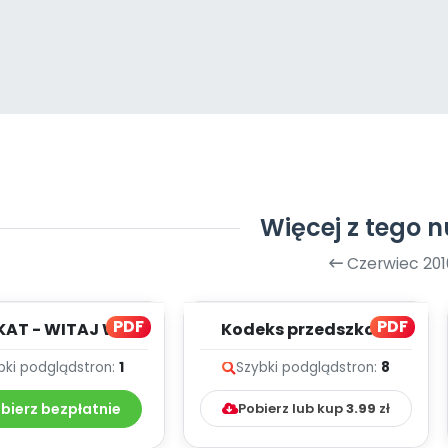
Więcej z tego 
Czerwiec 201
PDF
PDF
KAT - WITAJ W
Kodeks przedszkola
RZEDSZKOLU!
bki podgląd
stron:
1
Szybki podgląd
stron:
8
bierz bezpłatnie
Pobierz lub kup
3.99
zł