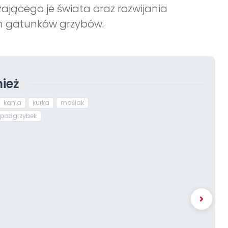
ającego je świata oraz rozwijania
ch gatunków grzybów.
ież
kania
kurka
maślak
podgrzybek