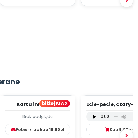
erane
bliżej MAX
Karta innowacji
Ecie-pecie, czary-m
pedagogicznej -
wersja wokalna (
Brak podglądu
Kumpelkowo
mp3)
Pobierz lub kup
19.90
zł
Kup
9.99
zł