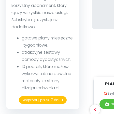
korzystny abonament, który
łączy wszystkie nasze usługi.
Subskrybując, zyskujesz
dodatkowo:
gotowe plany miesięczne
i tygodniowe,
atrakcyjne zestawy
pomocy dydaktycznych,
10 pobrań, które możesz
wykorzystać na dowolne
materiały ze strony
PLA
blizejprzedszkola.pl.
P
Szy
Wypróbuj przez 7 dni
Po