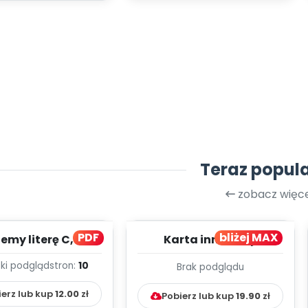
Teraz popul
zobacz więce
PDF
bliżej MAX
my literę C, cz. 1
Karta innowacji
(PD)
pedagogicznej -
ki podgląd
stron:
10
Brak podglądu
Kumpelkowo
ierz lub kup
12.00
zł
Pobierz lub kup
19.90
zł