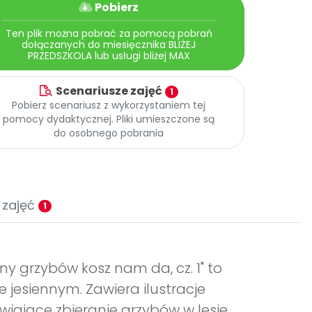
Pobierz
Ten plik można pobrać za pomocą pobrań
dołączanych do miesięcznika BLIŻEJ
PRZEDSZKOLA lub usługi bliżej MAX
Scenariusze zajęć
1
Pobierz scenariusz z wykorzystaniem tej
pomocy dydaktycznej. Pliki umieszczone są
do osobnego pobrania
 zajęć
1
ny grzybów kosz nam da, cz. 1" to
jesiennym. Zawiera ilustracje
iające zbieranie grzybów w lesie.