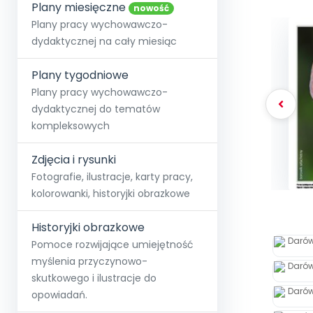
online lub stacjonarnie.
Plany miesięczne
Szko
Film
Wygr
nowość
Społeczność
Strona główna
Poznaj pakiet MAX
Wszystkie projekty
Skontaktuj się
Wit
Plany pracy wychowawczo-
O miesięczniku
O Akademii
+48 12 631 04 10
Zdro
dydaktycznej na cały miesiąc
Zam
Kio
kontakt@blizejprzedszkola.pl
Szko
E-wy
Doo
Plany tygodniowe
Pozn
Plany pracy wychowawczo-
dydaktycznej do tematów
Akredyt
Wydanie l
∞
Pakiet 
Dodaj wpis
Sen
kompleksowych
Akademia Edu
Pełen dostęp
Zob
Testuj przez 7 dni
Patr
Strefy, k
przedłużenie a
NP.5470.4.20
Zdjęcia i rysunki
Zam
Zob
Fotografie, ilustracje, karty pracy,
kolorowanki, historyjki obrazkowe
Historyjki obrazkowe
Pomoce rozwijające umiejętność
myślenia przyczynowo-
skutkowego i ilustracje do
opowiadań.