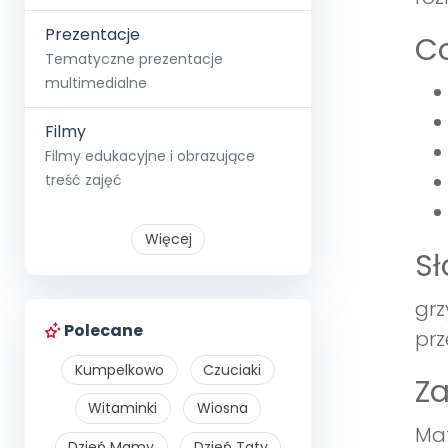
Prezentacje
Co
Tematyczne prezentacje
multimedialne
Filmy
Filmy edukacyjne i obrazujące
treść zajęć
Więcej
S
grz
Polecane
prz
Kumpelkowo
Czuciaki
Z
Witaminki
Wiosna
Mat
Dzień Mamy
Dzień Taty