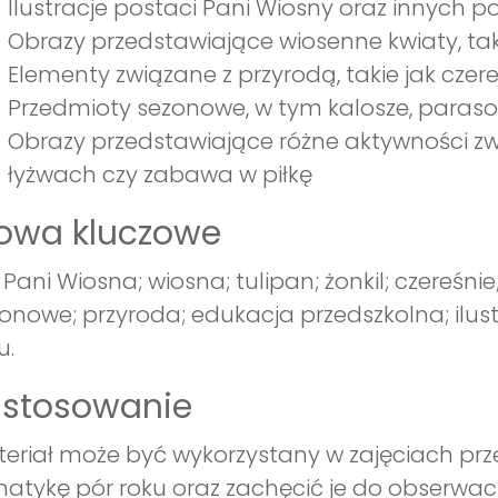
Ilustracje postaci Pani Wiosny oraz innych 
Obrazy przedstawiające wiosenne kwiaty, takie
Elementy związane z przyrodą, takie jak czere
Przedmioty sezonowe, w tym kalosze, parasole
Obrazy przedstawiające różne aktywności zwi
łyżwach czy zabawa w piłkę
łowa kluczowe
t; Pani Wiosna; wiosna; tulipan; żonkil; czereśn
onowe; przyroda; edukacja przedszkolna; ilu
u.
astosowanie
eriał może być wykorzystany w zajęciach prz
atykę pór roku oraz zachęcić je do obserwacji