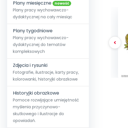
online lub stacjonarnie.
Plany miesięczne
Szko
Film
Wygr
nowość
Społeczność
Strona główna
Poznaj pakiet MAX
Wszystkie projekty
Skontaktuj się
Wit
Plany pracy wychowawczo-
O miesięczniku
O Akademii
+48 12 631 04 10
Zdro
dydaktycznej na cały miesiąc
Zam
Kio
kontakt@blizejprzedszkola.pl
Szko
E-wy
Doo
Plany tygodniowe
Pozn
Plany pracy wychowawczo-
dydaktycznej do tematów
Akredyt
Wydanie l
∞
Pakiet 
Dodaj wpis
Sen
kompleksowych
Akademia Edu
Pełen dostęp
Zob
Testuj przez 7 dni
Patr
Strefy, k
przedłużenie a
NP.5470.4.20
Zdjęcia i rysunki
Zam
Zob
Fotografie, ilustracje, karty pracy,
kolorowanki, historyjki obrazkowe
Historyjki obrazkowe
Pomoce rozwijające umiejętność
myślenia przyczynowo-
skutkowego i ilustracje do
opowiadań.