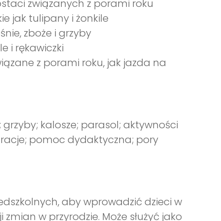
postaci związanych z porami roku
 jak tulipany i żonkile
śnie, zboże i grzyby
 i rękawiczki
ązane z porami roku, jak jazda na
ie; grzyby; kalosze; parasol; aktywności
stracje; pomoc dydaktyczna; pory
edszkolnych, aby wprowadzić dzieci w
 zmian w przyrodzie. Może służyć jako