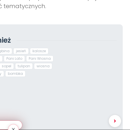
ęć tematycznych.
ież
zębina
jesień
kalosze
Pani Lato
Pani Wiosna
sopel
tulipan
wiosna
y
bombka