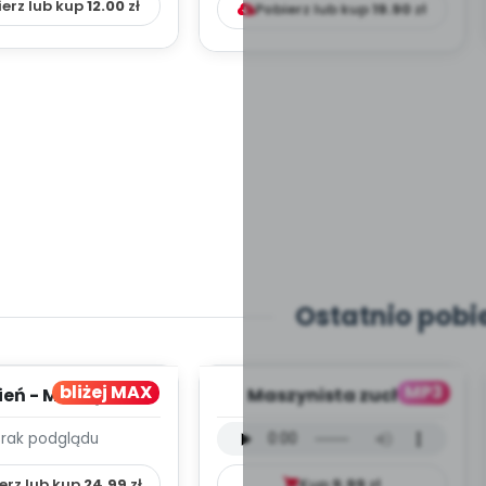
ierz lub kup
12.00
zł
Pobierz lub kup
19.90
zł
Ostatnio pobi
bliżej MAX
MP3
ień - MIESIĘCZNY
Maszynista zuch -
PLAN PRACY
wersja wokalna (PD,
Brak podglądu
HOWAWCZO –
mp3)
YDAKTYC...
erz lub kup
24.99
zł
Kup
9.99
zł