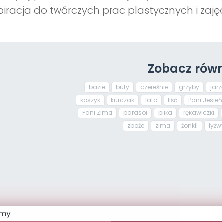
piracja do twórczych prac plastycznych i zaj
Zobacz równ
bazie
buty
czereśnie
grzyby
jar
koszyk
kurczak
lato
liść
Pani Jesień
Pani Zima
parasol
piłka
rękawiczki
zboże
zima
żonkil
łyżw