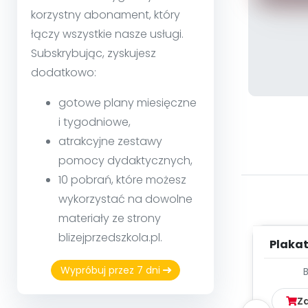
korzystny abonament, który
łączy wszystkie nasze usługi.
Subskrybując, zyskujesz
dodatkowo:
gotowe plany miesięczne
i tygodniowe,
atrakcyjne zestawy
pomocy dydaktycznych,
10 pobrań, które możesz
wykorzystać na dowolne
materiały ze strony
blizejprzedszkola.pl.
Plakat
Wypróbuj przez 7 dni
Z