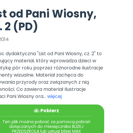
e
y
Gotowa w mniej niż 10 min • 14 dni bez opłat
Zobacz nas na Instagramie
Bliżej Pieska
st od Pani Wiosny,
Pomoc zwierzętom
TikTok
. 2 (PD)
Nowości
Zobacz nas na TikToku
wej
Książka (dla) Przedszkolaka
Zapowiedzi
Promowanie czytelnictwa
2014
YouTube
zkoli
Polecamy
Filmy edukacyjne
 dydaktyczna "List od Pani Wiosny, cz. 2" to
osk Online.
5 czerwca 2024 r. uzyskała
Promocje
rujący materiał, który wprowadza dzieci w
19 r. Nr decyzji:
tykę pór roku poprzez różnorodne ilustracje
Archiwalne numery
menty wizualne. Materiał zachęca do
ywania przyrody oraz związanych z nią
Pomoc
ności. Co zawiera materiał Ilustracje
ci Pani Wiosny ora...
więcej
Pobierz
Ten plik można pobrać za pomocą pobrań
dołączanych do miesięcznika BLIŻEJ
PRZEDSZKOLA lub usługi bliżej MAX