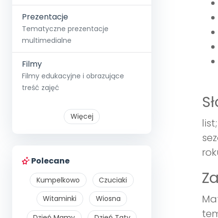
Prezentacje
Tematyczne prezentacje
multimedialne
Filmy
Filmy edukacyjne i obrazujące
treść zajęć
S
Więcej
lis
sez
rok
Polecane
Z
Kumpelkowo
Czuciaki
Mat
Witaminki
Wiosna
tem
Dzień Mamy
Dzień Taty