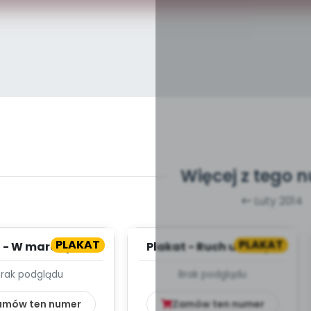
Więcej z tego 
Luty 2014
PLAKAT
PLAKAT
 - W marcu jak w
Plakat - Ruch uliczny -
garncu
plansza
Brak podglądu
Brak podglądu
amów ten numer
Zamów ten numer