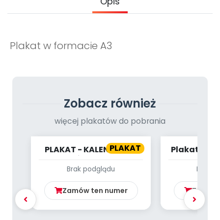
Opis
Archiwalne numery
Promocje
Pomoc
Plakat w formacie A3
Zobacz również
więcej plakatów do pobrania
PLAKAT
PLAKAT - KALENDARZ -
Plakat - Ma
PAŹDZIERNIK
Brak podglądu
Brak p
Zamów ten numer
Zamów 