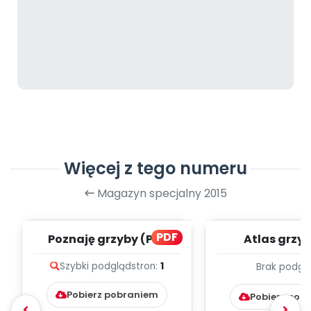
Więcej z tego numeru
Magazyn specjalny 2015
PDF
Poznaję grzyby (PD)
Atlas grzy
prezentacja
Szybki podgląd
stron:
1
Brak podgl
Pobierz pobraniem
Pobierz pob