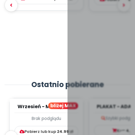
Ostatnio pobierane
bliżej MAX
Wrzesień - MIESIĘCZNY
PLAKAT - ADAP
PLAN PRACY
PORADNIK DLA 
Szybki podglą
Brak podglądu
WYCHOWAWCZO –
DYDAKTYC...
Kup
4.9
Pobierz lub kup
24.99
zł