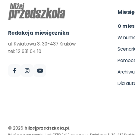
Miesię
O mies
Redakcja miesięcznika
W nume
ul. Kwiatowa 3, 30-437 Kraków
Scenari
tel: 12 631 04 10
Pomoce
Archiw
Dla aut
© 2026
blizejprzedszkola.pl
.
Właścicielem serwisu jest CEBP 24.12 sp. z o.o., ul. Kwiatowa 3, 30-437 Krakó