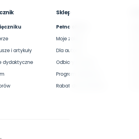
cznik
Sklep
Sz
ięczniku
Pełna oferta
O s
rze
Moje zakupy
Onl
usze i artykuły
Dla autorów
Otw
 dydaktyczne
Odbiory i kontakt
Dla
um
Program Skarbonka
Kon
orów
Rabat dla przedszkoli
18.
w.