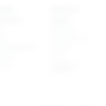
kolenia
Usługi on-line
zkoleniach
bliżej MAX
ine
Moja Płytoteka
arte
Platforma Edukacyjna
 rad pedagogicznych
Kiosk online
ferencje
E-booki
Strona WWW dla
 FORUM
przedszkola