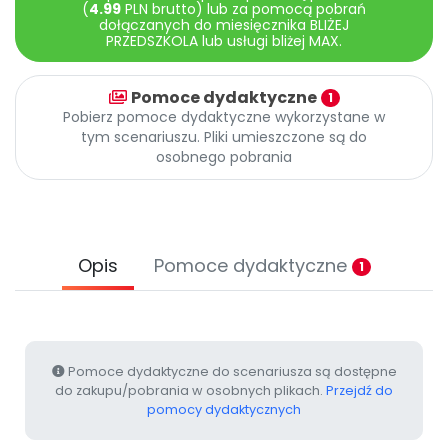
Archiwalne numery
(
4.99
PLN brutto) lub za pomocą pobrań
dołączanych do miesięcznika BLIŻEJ
Promocje
PRZEDSZKOLA lub usługi bliżej MAX.
Pomoc
Pomoce dydaktyczne
1
Pobierz pomoce dydaktyczne wykorzystane w
tym scenariuszu. Pliki umieszczone są do
osobnego pobrania
Opis
Pomoce dydaktyczne
1
Pomoce dydaktyczne do scenariusza są dostępne
do zakupu/pobrania w osobnych plikach.
Przejdź do
pomocy dydaktycznych