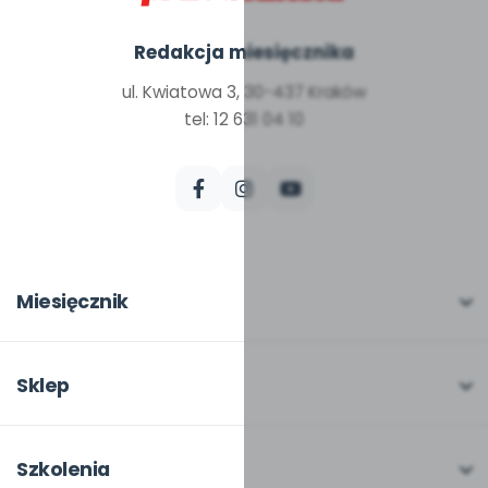
Redakcja miesięcznika
ul. Kwiatowa 3, 30-437 Kraków
tel: 12 631 04 10
Miesięcznik
O miesięczniku
W numerze
Sklep
Scenariusze i artykuły
Pełna oferta
Pomoce dydaktyczne
Moje zakupy
Szkolenia