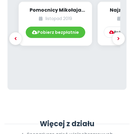
Pomocnicy Mikołaja
Najzimni
[PBP - dzieci młodsze -
roku [PB
listopad 2019
grud
numer 4]
młodsze -
Pobierz bezpłatnie
Pobierz l
Więcej z działu