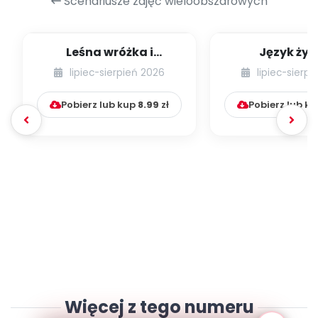
Scenariusze zajęć wieloobszarowych
Leśna wróżka i
Język żyr
przyjaciele
lipiec-sierpień 2026
lipiec-sierp
Pobierz lub kup
8.99
zł
Pobierz lub k
Więcej z tego numeru