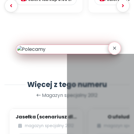
Więcej z tego numeru
Magazyn specjalny 2012
Jasełka (scenariusz dla
O ufoludk
grupy cztero-,
(scenari
magazyn specjalny 2012
magazyn specj
pięciolatków)...
przedstawi