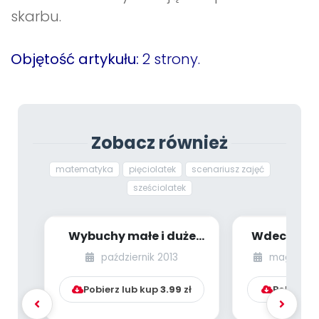
skarbu.
Objętość artykułu:
2 strony.
Zobacz również
matematyka
pięciolatek
scenariusz zajęć
sześciolatek
Wybuchy małe i duże
Wdech i w
(Wybuchowe
deszczyk 
październik 2013
magazyn s
Laboratorium)
zabaw l
Pobierz lub kup
3.99
zł
Pobierz l