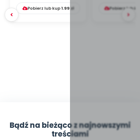
Pobierz lub kup
1.99
zł
Pobierz lub k
Bądź na bieżąco z najnowszymi
treściami