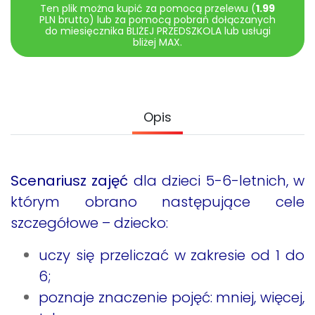
Archiwalne numery
Ten plik można kupić za pomocą przelewu (
1.99
PLN brutto) lub za pomocą pobrań dołączanych
Promocje
do miesięcznika BLIŻEJ PRZEDSZKOLA lub usługi
Pomoc
bliżej MAX.
Opis
Scenariusz zajęć
dla dzieci 5-6-letnich, w
którym obrano następujące cele
szczegółowe – dziecko:
uczy się przeliczać w zakresie od 1 do
6;
poznaje znaczenie pojęć: mniej, więcej,