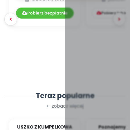
DYDAKTYCZNYCH
10.265/2023
Pobierz bezpłatnie
Pobierz lub k
Teraz popularne
zobacz więcej
USZKO Z KUMPELKOWA
Poznajemy li