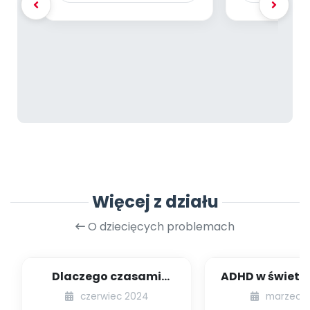
Więcej z działu
O dziecięcych problemach
Dlaczego czasami
ADHD w świetl
boimy się nowych
badań – ob
czerwiec 2024
marzec 
rzeczy? Psychologia l...
przyczyny, di