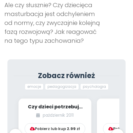
Ale czy słusznie? Czy dziecięca
masturbacja jest odchyleniem
od normy, czy zwyczajnie kolejną
fazą rozwojową? Jak reagować
na tego typu zachowania?
Zobacz również
emocje
pedagogizacja
psychologia
Czy dzieci potrzebują
Znac
rad i gotowych
emocjonal
październik 2011
lu
rozwiązań?
matki z 
Pobierz lub kup
2.99
zł
Pobierz l