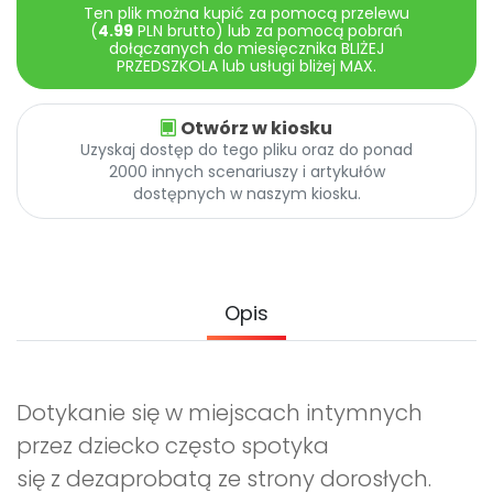
Archiwalne numery
Ten plik można kupić za pomocą przelewu
(
4.99
PLN brutto) lub za pomocą pobrań
Promocje
dołączanych do miesięcznika BLIŻEJ
Pomoc
PRZEDSZKOLA lub usługi bliżej MAX.
Otwórz w kiosku
Uzyskaj dostęp do tego pliku oraz do ponad
2000 innych scenariuszy i artykułów
dostępnych w naszym kiosku.
Opis
Dotykanie się w miejscach intymnych
przez dziecko często spotyka
się z dezaprobatą ze strony dorosłych.