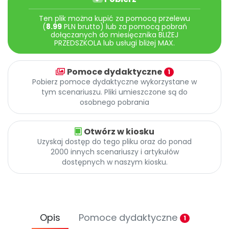
Archiwalne numery
Promocje
Ten plik można kupić za pomocą przelewu
(
8.99
PLN brutto) lub za pomocą pobrań
Pomoc
dołączanych do miesięcznika BLIŻEJ
PRZEDSZKOLA lub usługi bliżej MAX.
Pomoce dydaktyczne
1
Pobierz pomoce dydaktyczne wykorzystane w
tym scenariuszu. Pliki umieszczone są do
osobnego pobrania
Otwórz w kiosku
Uzyskaj dostęp do tego pliku oraz do ponad
2000 innych scenariuszy i artykułów
dostępnych w naszym kiosku.
Opis
Pomoce dydaktyczne
1