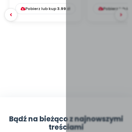
Pobierz lub kup
3.99
zł
Pobierz lub k
Bądź na bieżąco z najnowszymi
treściami