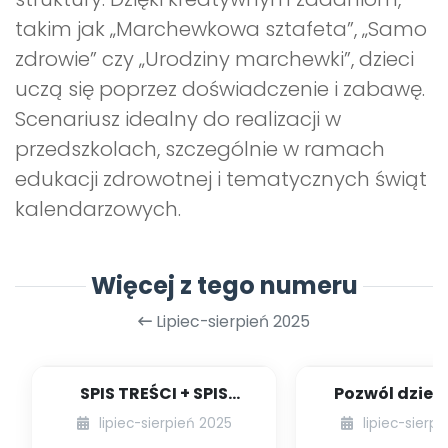
takim jak „Marchewkowa sztafeta”, „Samo
zdrowie” czy „Urodziny marchewki”, dzieci
uczą się poprzez doświadczenie i zabawę.
Scenariusz idealny do realizacji w
przedszkolach, szczególnie w ramach
edukacji zdrowotnej i tematycznych świąt
kalendarzowych.
Więcej z tego numeru
Lipiec-sierpień 2025
SPIS TREŚCI + SPIS
Pozwól dziec
POMOCY
smute
lipiec-sierpień 2025
lipiec-sierp
DYDAKTYCZNYCH