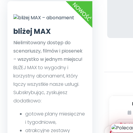
bliżej MAX
Nielimitowany dostęp do
scenariuszy, filmów i piosenek
– wszystko w jednym miejscu!
BLIŻEJ MAX to wygodny i
korzystny abonament, który
łączy wszystkie nasze usługi.
Subskrybując, zyskujesz
dodatkowo:
pedag
gotowe plany miesięczne
krok
i tygodniowe,
Pobi
atrakcyjne zestawy