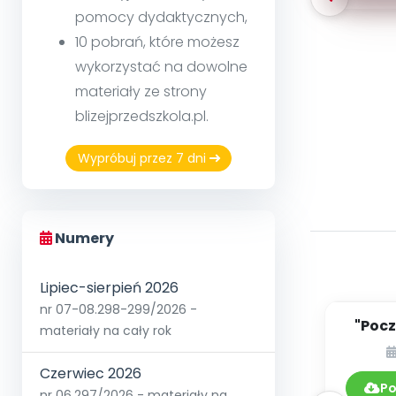
pomocy dydaktycznych,
10 pobrań, które możesz
wykorzystać na dowolne
materiały ze strony
blizejprzedszkola.pl.
Wypróbuj przez 7 dni
Numery
Lipiec-sierpień 2026
nr 07-08.298-299/2026 -
"Pocz
materiały na cały rok
Czerwiec 2026
Po
nr 06.297/2026 - materiały na