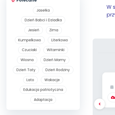
Polecane
W s
Jasełka
prz
Dzień Babci i Dziadka
Jesień
Zima
Kumpelkowo
Literkowo
Czuciaki
Witaminki
Wiosna
Dzień Mamy
Dzień Taty
Dzień Rodziny
Lato
Wakacje
Edukacja patriotyczna
(s
Adaptacja