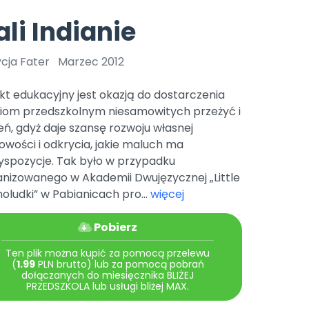
e
y
Gotowa w mniej niż 10 min • 14 dni bez opłat
Zobacz nas na Instagramie
Bliżej Pieska
li Indianie
Pomoc zwierzętom
TikTok
Nowości
Zobacz nas na TikToku
cja Fater
Marzec 2012
wej
Książka (dla) Przedszkolaka
Zapowiedzi
Promowanie czytelnictwa
kt edukacyjny jest okazją do dostarczenia
YouTube
zkoli
Polecamy
Filmy edukacyjne
ciom przedszkolnym niesamowitych przeżyć i
ń, gdyż daje szansę rozwoju własnej
osk Online.
5 czerwca 2024 r. uzyskała
Promocje
19 r. Nr decyzji:
wości i odkrycia, jakie maluch ma
yspozycje. Tak było w przypadku
Archiwalne numery
anizowanego w Akademii Dwujęzycznej „Little
Pomoc
oludki” w Pabianicach pro...
więcej
Pobierz
Ten plik można kupić za pomocą przelewu
(
1.99
PLN brutto) lub za pomocą pobrań
dołączanych do miesięcznika BLIŻEJ
PRZEDSZKOLA lub usługi bliżej MAX.