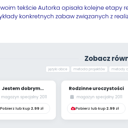
woim tekście Autorka opisała kolejne etapy rea
ykłady konkretnych zabaw związanych z rea
Zobacz równ
języki obce
metoda projektów
metody a
Jestem dobrym
Rodzinne uroczystości
kolegą/koleżanką
magazyn specjalny 2011
magazyn specjalny 2011
cenariusz dla dzieci
4...
Pobierz lub kup
2.99
zł
Pobierz lub kup
2.99
zł