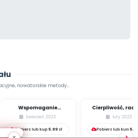
ału
yjne, nowatorskie metody...
Wspomaganie
Cierpliwość, rado
dwujęzyczności w
troska. Światowy 
kwiecień 2023
luty 2023
przedszkolu
Osób z Zesp...
Pobierz lub kup
5.99
zł
Pobierz lub kup
5.9