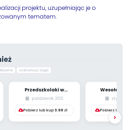
lizacji projektu, uzupełniając je o
lizowanym tematem.
ież
ktywne
scenariusz zajęć
Przedszkolaki w
Wesołe bał
weneckim lustrze
(scenariusz 
październik 2012
styczeń 
(edukacja przez
edukacyjnej z k
sztukę...
Pobierz lub kup
3.99
zł
Pobierz lub ku