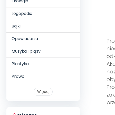
Ekologia
Logopedia
Bajki
Opowiadania
Pro
nie
Muzyka i pląsy
odk
Aka
Plastyka
naz
Prawo
oby
Pro
Więcej
zak
prz