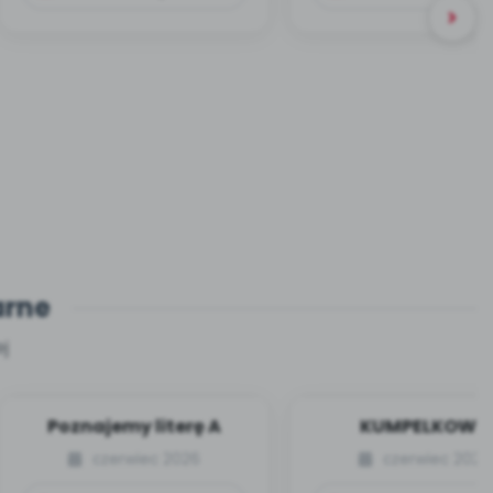
arne
j
Poznajemy literę A
KUMPELKOWO
czerwiec 2026
czerwiec 2026