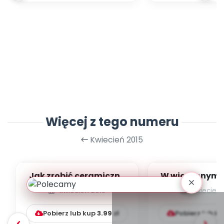
Więcej z tego numeru
Kwiecień 2015
Jak zrobić ceramiczne
W wiosennym n
kwiaty [propozycje
[prace plast
kwiecień 2015
kwiecień 
plastyczne]
Pobierz lub kup
3.99
zł
Pobierz lub k