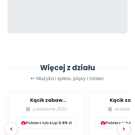
Więcej z działu
Muzyka i śpiew, pląsy i taniec
Kącik zabaw
Kącik za
integracyjnych [cz. 21]
integracyjnych
październik 2022
wrzesień 
Pobierz lub kup
3.99
zł
Pobierz lub k