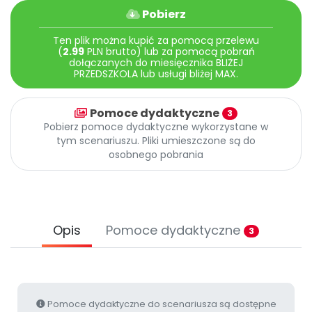
Promocje
Pobierz
Pomoc
Ten plik można kupić za pomocą przelewu
(
2.99
PLN brutto) lub za pomocą pobrań
dołączanych do miesięcznika BLIŻEJ
PRZEDSZKOLA lub usługi bliżej MAX.
Pomoce dydaktyczne
3
Pobierz pomoce dydaktyczne wykorzystane w
tym scenariuszu. Pliki umieszczone są do
osobnego pobrania
Opis
Pomoce dydaktyczne
3
Pomoce dydaktyczne do scenariusza są dostępne