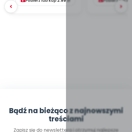
Pobierz lub kup
2.99
zł
Pobierz lub k
Bądź na bieżąco z najnowszymi
treściami
Zapisz się do newslettera i otrzymuj najlepsze