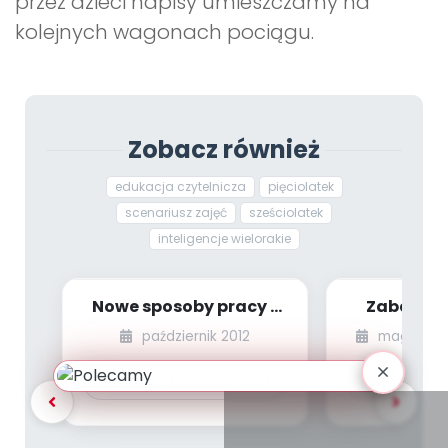
przez dzieci napisy umieszczamy na
kolejnych wagonach pociągu.
Zobacz również
edukacja czytelnicza
pięciolatek
scenariusz zajęć
sześciolatek
inteligencje wielorakie
Nowe sposoby pracy z
Zabawa w
tekstem literackim (cz.
październik 2012
magazyn s
2)
Pobierz lub kup
3.99
zł
Pobierz l