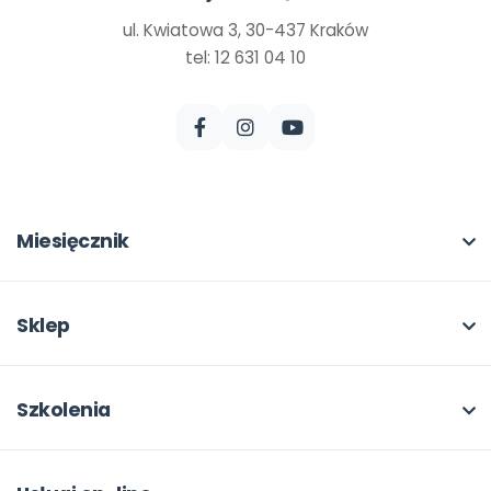
ul. Kwiatowa 3, 30-437 Kraków
tel: 12 631 04 10
Miesięcznik
O miesięczniku
W numerze
Sklep
Scenariusze i artykuły
Pełna oferta
Pomoce dydaktyczne
Moje zakupy
Szkolenia
Archiwum
Dla autorów
O szkoleniach
Dla autorów