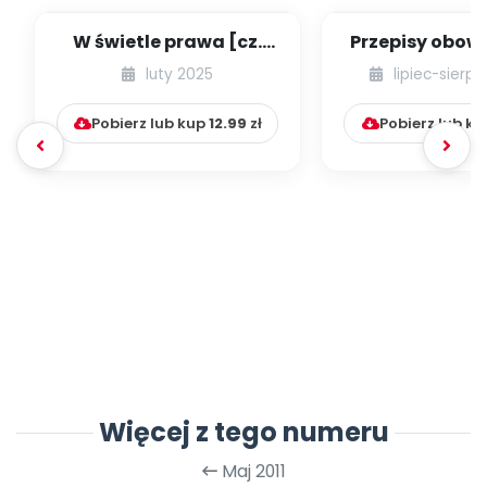
W świetle prawa [cz.
Przepisy obow
68] [kącik eksperta]
w przedszk
luty 2025
lipiec-sierp
niepublicznyc
Pobierz lub kup
12.99
zł
Pobierz lub k
Więcej z tego numeru
Maj 2011