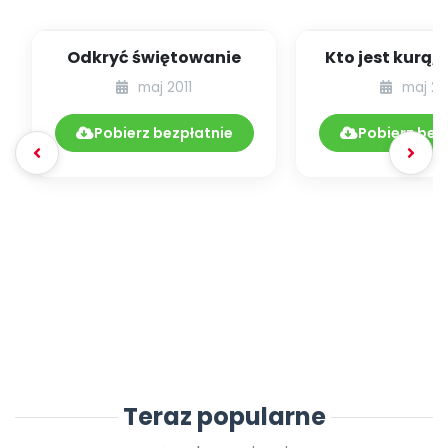
Odkryć świętowanie
Kto jest kurą, 
jesteśmy na
maj 2011
maj 20
skuteczni
Pobierz bezpłatnie
Pobierz bez
Teraz popularne