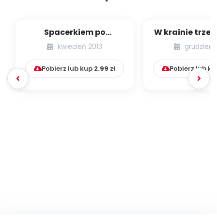
Spacerkiem po
W krainie trze
Krakowie (inscenizacja
kwiecień 2013
grudzień 
muzyczno-ruchowa)
Pobierz lub kup
2.99
zł
Pobierz lub k