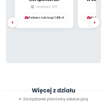
65] [kąci
wrzesień 2011
ma
Pobierz lub kup
1.99
zł
Pobierz l
Więcej z działu
Zarządzanie placówką edukacyjną