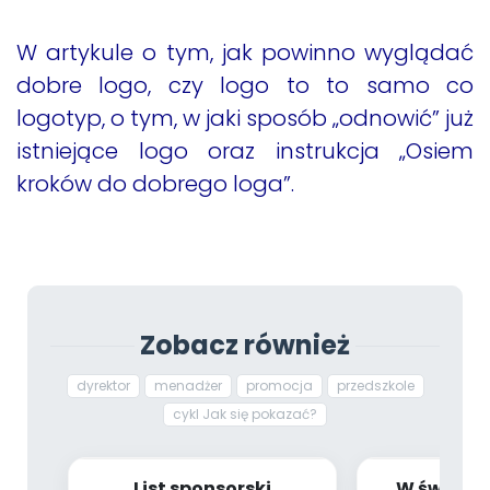
W artykule o tym, jak powinno wyglądać
dobre logo, czy logo to to samo co
logotyp, o tym, w jaki sposób „odnowić” już
istniejące logo oraz instrukcja „Osiem
kroków do dobrego loga”.
Zobacz również
dyrektor
menadżer
promocja
przedszkole
cykl Jak się pokazać?
List sponsorski
W świetle