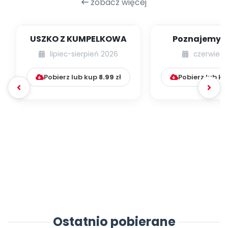
zobacz więcej
USZKO Z KUMPELKOWA
Poznajemy li
lipiec-sierpień 2026
czerwiec 
Pobierz lub kup
8.99
zł
Pobierz lub k
Ostatnio pobierane