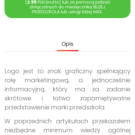
(
2.99
PLN brutto) lub za pomocą pobrań
Promocje
dołączanych do miesięcznika BLIŻEJ
Pomoc
PRZEDSZKOLA lub usługi bliżej MAX.
Opis
Logo jest to znak graficzny spełniający
rolę marketingową, a jednocześnie
informacyjną, który ma za zadanie
skrótowe i łatwo zapamiętywalne
przedstawienie marki przedszkola.
W poprzednich artykułach przekazałem
niezbędne minimum wiedzy ogólnej