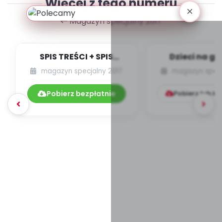
Więcej z tego numeru
Magazyn specjalny 2017
SPIS TREŚCI + SPIS
Dzieci na g
POMOCY
magazyn specjalny 2017
magazyn specj
DYDAKTYCZNYCH 7-
8.190-191/201...
Pobierz bezpłatnie
Pobierz lub k