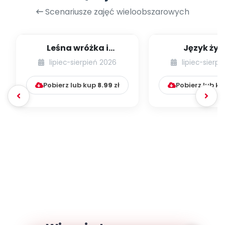
Scenariusze zajęć wieloobszarowych
Leśna wróżka i
Język żyr
przyjaciele
lipiec-sierpień 2026
lipiec-sierp
Pobierz lub kup
8.99
zł
Pobierz lub k