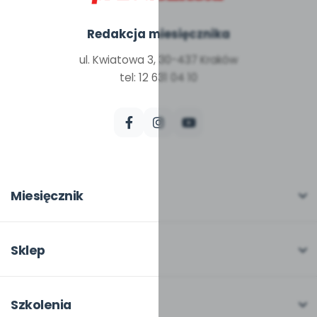
Redakcja miesięcznika
ul. Kwiatowa 3, 30-437 Kraków
tel: 12 631 04 10
Miesięcznik
O miesięczniku
W numerze
Sklep
Scenariusze i artykuły
Pełna oferta
Pomoce dydaktyczne
Moje zakupy
Szkolenia