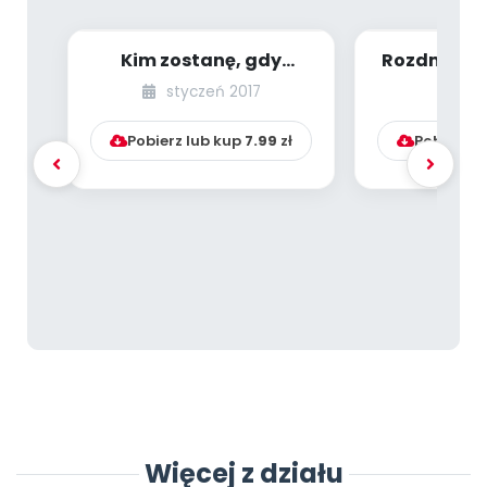
Kim zostanę, gdy
Rozdmuch
dorosnę? Wybór trudny
– scenariu
styczeń 2017
ma
– ważne, żeby za...
dzieci 
Pobierz lub kup
7.99
zł
Pobierz l
Więcej z działu