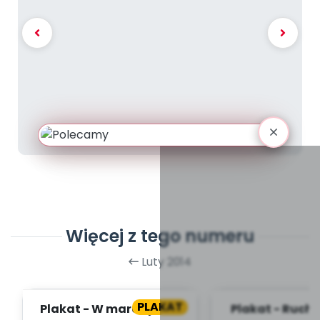
Więcej z tego numeru
Luty 2014
PLAKAT
Plakat - W marcu jak w
Plakat - Ruch u