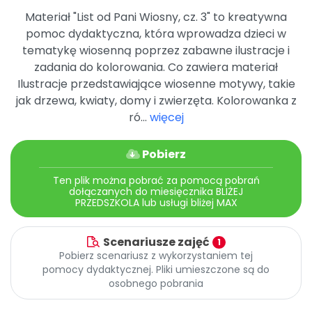
Archiwalne numery
Materiał "List od Pani Wiosny, cz. 3" to kreatywna
Promocje
pomoc dydaktyczna, która wprowadza dzieci w
Pomoc
tematykę wiosenną poprzez zabawne ilustracje i
zadania do kolorowania. Co zawiera materiał
Ilustracje przedstawiające wiosenne motywy, takie
jak drzewa, kwiaty, domy i zwierzęta. Kolorowanka z
ró...
więcej
Pobierz
Ten plik można pobrać za pomocą pobrań
dołączanych do miesięcznika BLIŻEJ
PRZEDSZKOLA lub usługi bliżej MAX
Scenariusze zajęć
1
Pobierz scenariusz z wykorzystaniem tej
pomocy dydaktycznej. Pliki umieszczone są do
osobnego pobrania