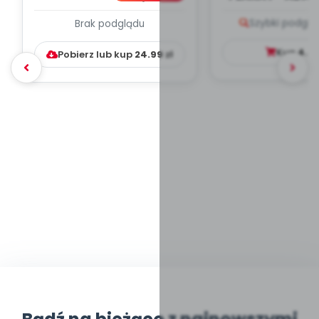
PLAN PRACY
PORADNIK DLA 
Szybki podglą
Brak podglądu
WYCHOWAWCZO –
DYDAKTYC...
Kup
4.9
Pobierz lub kup
24.99
zł