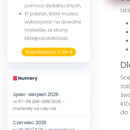
pomocy dydaktycznych,
Ucz
10 pobrań, które możesz
wykorzystać na dowolne
materiały ze strony
blizejprzedszkola.pl.
Wypróbuj przez 7 dni
Dl
Sce
Numery
zab
swo
Lipiec-sierpień 2026
nr 07-08.298-299/2026 -
któ
materiały na cały rok
do 
Czerwiec 2026
nr 06.297/2026 - materiały na