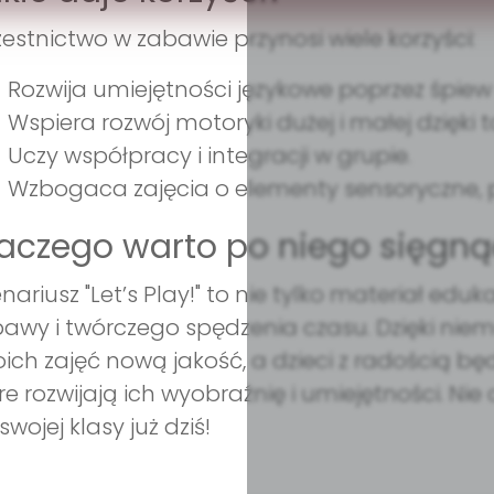
estnictwo w zabawie przynosi wiele korzyści:
Rozwija umiejętności językowe poprzez śpiew
Wspiera rozwój motoryki dużej i małej dzięk
Uczy współpracy i integracji w grupie.
Wzbogaca zajęcia o elementy sensoryczne, 
aczego warto po niego sięgną
nariusz "Let’s Play!" to nie tylko materiał edu
awy i twórczego spędzenia czasu. Dzięki ni
ich zajęć nową jakość, a dzieci z radością b
re rozwijają ich wyobraźnię i umiejętności. N
swojej klasy już dziś!