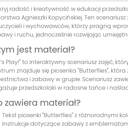
ryj radość i kreatywność w edukacji przedszkol
orstwa Agnieszki Kopycińskiej. Ten scenariusz
czycieli i wychowawców, którzy pragną wpro
awy i ruchu, jednocześnie rozwijając umiejętno
ym jest materiał?
t’s Play!" to interaktywny scenariusz zajęć, kt
trum znajduje się piosenka "Butterflies", któ
estnictwa i zabawy w grupie. Scenariusz zawi
ażuje przedszkolaki w radosne tańce i naśl
 zawiera materiał?
Tekst piosenki "Butterflies" z różnorodnymi ko
Instrukcje dotyczące zabawy z emblematami