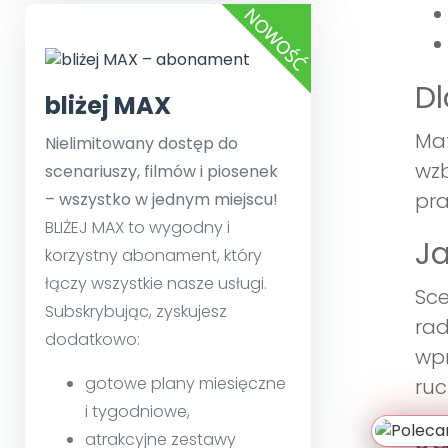
Dl
bliżej MAX
Mat
Nielimitowany dostęp do
wzb
scenariuszy, filmów i piosenek
pra
– wszystko w jednym miejscu!
BLIŻEJ MAX to wygodny i
Ja
korzystny abonament, który
łączy wszystkie nasze usługi.
Sce
Subskrybując, zyskujesz
rad
dodatkowo:
wpr
gotowe plany miesięczne
ruc
i tygodniowe,
Ja
atrakcyjne zestawy