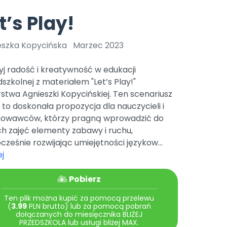
e
y
Gotowa w mniej niż 10 min • 14 dni bez opłat
Zobacz nas na Instagramie
Bliżej Pieska
t’s Play!
Pomoc zwierzętom
TikTok
Nowości
Zobacz nas na TikToku
eszka Kopycińska
Marzec 2023
wej
Książka (dla) Przedszkolaka
Zapowiedzi
Promowanie czytelnictwa
j radość i kreatywność w edukacji
YouTube
zkoli
Polecamy
Filmy edukacyjne
szkolnej z materiałem "Let’s Play!"
stwa Agnieszki Kopycińskiej. Ten scenariusz
osk Online.
5 czerwca 2024 r. uzyskała
Promocje
19 r. Nr decyzji:
 to doskonała propozycja dla nauczycieli i
owawców, którzy pragną wprowadzić do
Archiwalne numery
h zajęć elementy zabawy i ruchu,
Pomoc
cześnie rozwijając umiejętności językow...
j
Pobierz
Ten plik można kupić za pomocą przelewu
(
3.99
PLN brutto) lub za pomocą pobrań
dołączanych do miesięcznika BLIŻEJ
PRZEDSZKOLA lub usługi bliżej MAX.