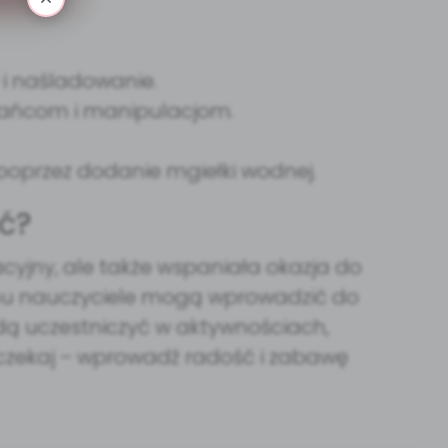
 i naśladowanie.
i tańcom i manipulacjom.
poprzez dodanie mgiełki wodnej.
ć?
kacyjny, ale także wspaniała okazja do
emu nauczyciele mogą wprowadzić do
ędą uczestniczyć w aktywnościach,
ie czekaj – wprowadź radość i zabawę