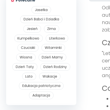
Polecane
Odk
Jasełka
aut
Dzień Babci i Dziadka
nau
Jesień
Zima
zab
Kumpelkowo
Literkowo
Cz
Czuciaki
Witaminki
"Le
Wiosna
Dzień Mamy
cen
Dzień Taty
Dzień Rodziny
ucz
ang
Lato
Wakacje
Co
Edukacja patriotyczna
Adaptacja