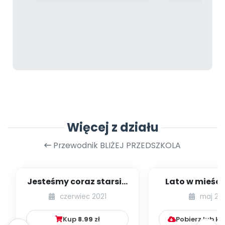
Więcej z działu
Przewodnik BLIŻEJ PRZEDSZKOLA
Jesteśmy coraz starsi -
Lato w mieście
zestaw
dzieci młods
czerwiec 2021
maj 20
numer 1
Kup
8.99
zł
Pobierz lub k