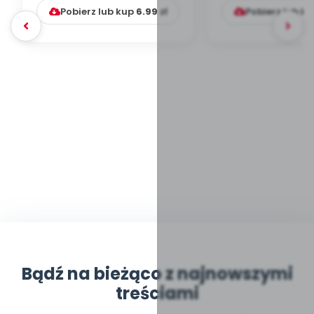
Pobierz lub kup
6.99
zł
Pobierz lub k
Bądź na bieżąco z najnowszymi
treściami