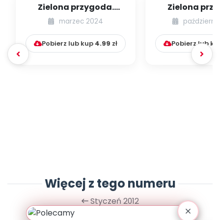
Zielona przygoda.
Zielona prz
Wiosenny medal
Recyklingowa 
marzec 2024
październi
sensoryc
Pobierz lub kup
4.99
zł
Pobierz lub k
Więcej z tego numeru
Styczeń 2012