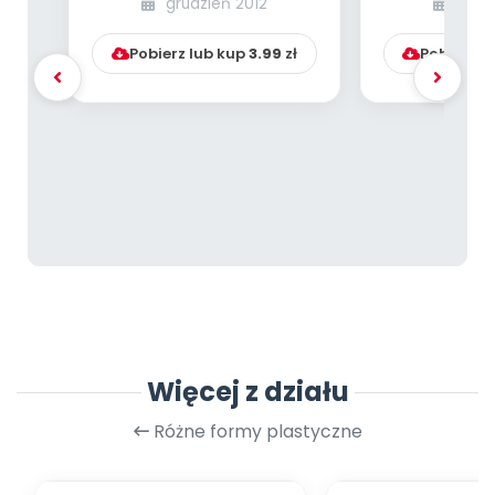
grudzień 2012
grud
Pobierz lub kup
3.99
zł
Pobierz l
Więcej z działu
Różne formy plastyczne