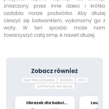
zniszczony przez inne dzieci i krótko
ozdabia nasze podwórka. Aby dłużej
cieszyć się bałwankiem, wykonamy go z
waty. W ten sposób może nam
towarzyszyć całą zimę. A nawet dłużej.
Zobacz również
Dzień Babci/Dziadka
plastyka
zima
cykl Pomysły dla artysty
Obrazek dla babci
Laurka d
(zabawy plastyczne)
Dzi