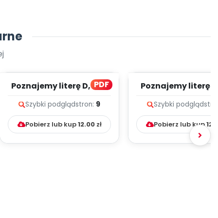
arne
j
PDF
Poznajemy literę D, cz. 1
Poznajemy literę E, 
(PD)
(PD)
Szybki podgląd
stron:
9
Szybki podgląd
stro
Pobierz lub kup
12.00
zł
Pobierz lub kup
12.