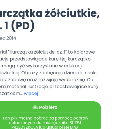
e
y
Gotowa w mniej niż 10 min • 14 dni bez opłat
Zobacz nas na Instagramie
Bliżej Pieska
rczątka żółciutkie,
Pomoc zwierzętom
TikTok
. 1 (PD)
Nowości
Zobacz nas na TikToku
wej
Książka (dla) Przedszkolaka
Zapowiedzi
Promowanie czytelnictwa
ec 2014
YouTube
zkoli
Polecamy
Filmy edukacyjne
iał "Kurczątka żółciutkie, cz. 1" to kolorowe
osk Online.
5 czerwca 2024 r. uzyskała
Promocje
racje przedstawiające kurę i jej kurczątko,
19 r. Nr decyzji:
e mogą być wykorzystane w edukacji
Archiwalne numery
szkolnej. Obrazy zachęcają dzieci do nauki
zez zabawę oraz rozwijają wyobraźnię. Co
Pomoc
ra materiał Ilustracje przedstawiające kurę
czątkiem...
więcej
Pobierz
Ten plik można pobrać za pomocą pobrań
dołączanych do miesięcznika BLIŻEJ
PRZEDSZKOLA lub usługi bliżej MAX