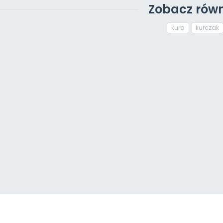
Zobacz równ
kura
kurczak