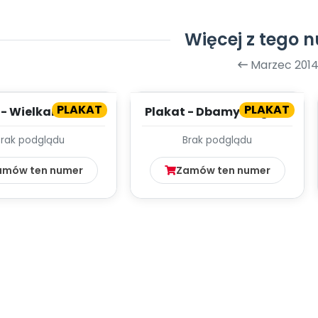
Więcej z tego 
Marzec 201
PLAKAT
PLAKAT
 - Wielkanoc tuż-
Plakat - Dbamy o ogród
tuż!
Brak podglądu
Brak podglądu
amów ten numer
Zamów ten numer