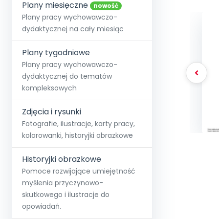
online lub stacjonarnie.
Plany miesięczne
Szko
Film
Wygr
nowość
Społeczność
Strona główna
Poznaj pakiet MAX
Wszystkie projekty
Skontaktuj się
Wit
Plany pracy wychowawczo-
O miesięczniku
O Akademii
+48 12 631 04 10
Zdro
dydaktycznej na cały miesiąc
Zam
Kio
kontakt@blizejprzedszkola.pl
Szko
E-wy
Doo
Plany tygodniowe
Pozn
Plany pracy wychowawczo-
dydaktycznej do tematów
Akredyt
Wydanie l
∞
Pakiet 
Dodaj wpis
Sen
kompleksowych
Akademia Edu
Pełen dostęp
Zob
Testuj przez 7 dni
Patr
Strefy, k
przedłużenie a
NP.5470.4.20
Zdjęcia i rysunki
Zam
Zob
Fotografie, ilustracje, karty pracy,
kolorowanki, historyjki obrazkowe
Historyjki obrazkowe
Pomoce rozwijające umiejętność
myślenia przyczynowo-
skutkowego i ilustracje do
opowiadań.