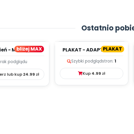
Ostatnio pobi
bliżej MAX
PLAKAT
ień - MIESIĘCZNY
PLAKAT - ADAPTACJA -
PLAN PRACY
PORADNIK DLA RODZICA
Szybki podgląd
stron:
1
Brak podglądu
HOWAWCZO –
YDAKTYC...
Kup
4.99
zł
erz lub kup
24.99
zł