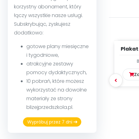
korzystny abonament, który
łączy wszystkie nasze usługi.
Subskrybując, zyskujesz
dodatkowo:
gotowe plany miesięczne
Plakat
i tygodniowe,
atrakcyjne zestawy
pomocy dydaktycznych,
Z
10 pobrań, które możesz
wykorzystać na dowolne
materiały ze strony
blizejprzedszkola.pl.
Wypróbuj przez 7 dni