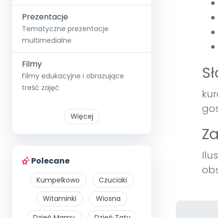
Prezentacje
Tematyczne prezentacje
multimedialne
Filmy
S
Filmy edukacyjne i obrazujące
treść zajęć
kur
gos
Więcej
Z
Ilu
Polecane
obs
Kumpelkowo
Czuciaki
Witaminki
Wiosna
Dzień Mamy
Dzień Taty