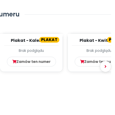
numeru
4
PLAKAT
PL
Plakat - Kalendarz
Plakat - Kwitną
pogody
drzewa owoco
Brak podglądu
Brak podglądu
Zamów ten numer
Zamów ten num