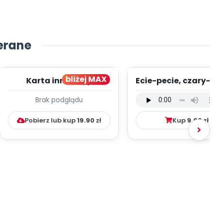
erane
bliżej MAX
Karta innowacji
Ecie-pecie, czary-m
pedagogicznej -
wersja wokalna (
Brak podglądu
Kumpelkowo
mp3)
Pobierz lub kup
19.90
zł
Kup
9.99
zł