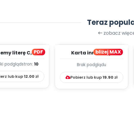
Teraz popul
zobacz więce
PDF
bliżej MAX
my literę C, cz. 1
Karta innowacji
(PD)
pedagogicznej -
ki podgląd
stron:
10
Brak podglądu
Kumpelkowo
ierz lub kup
12.00
zł
Pobierz lub kup
19.90
zł