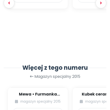
Więcej z tego numeru
Magazyn specjalny 2015
Mewa • Furmanka
Kubek cerami
(zabawy plastyczne)
technika pla
magazyn specjalny 2015
magazyn specj
motywem odbij