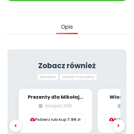
Archiwalne numery
Promocje
Pomoc
Opis
Zobacz również
plastyka
rozwój manualny
Prezenty dla Mikołaja
Wiosenne
[PBP - dzieci starsze -
Kącik kr
listopad 2018
marz
numer 5]...
naucz
Pobierz lub kup
7.99
zł
Pobierz l