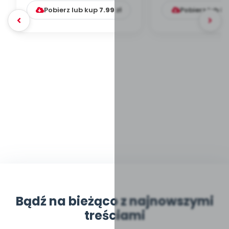
Pobierz lub kup
7.99
zł
Pobierz lub k
Bądź na bieżąco z najnowszymi
treściami