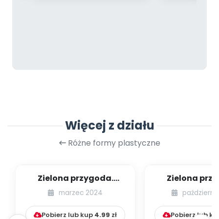
Więcej z działu
Różne formy plastyczne
Zielona przygoda.
Zielona prz
Wiosenny medal
Recyklingowa 
marzec 2024
październi
sensoryc
Pobierz lub kup
4.99
zł
Pobierz lub k