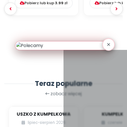
Pobierz lub kup
3.99
zł
Pobierz lub k
Teraz popularne
zobacz więcej
USZKO Z KUMPELKOWA
KUMPELK
lipiec-sierpień 2026
czerwiec 