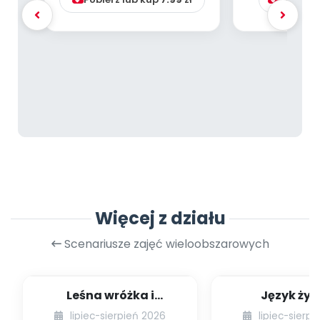
Więcej z działu
Scenariusze zajęć wieloobszarowych
Leśna wróżka i
Język żyr
przyjaciele
lipiec-sierpień 2026
lipiec-sierp