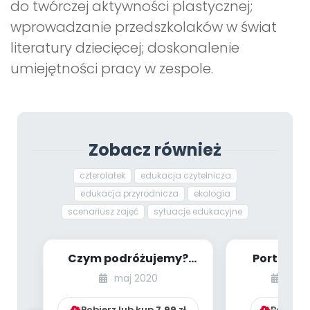
do twórczej aktywności plastycznej;
wprowadzanie przedszkolaków w świat
literatury dziecięcej; doskonalenie
umiejętności pracy w zespole.
Zobacz również
czterolatek
edukacja czytelnicza
edukacja przyrodnicza
ekologia
scenariusz zajęć
sytuacje edukacyjne
Czym podróżujemy?
Portret c
[PBP - dzieci młodsze -
[PBP - dzie
maj 2020
kwie
numer 1]
num
Pobierz lub kup
7.99
zł
Pobierz