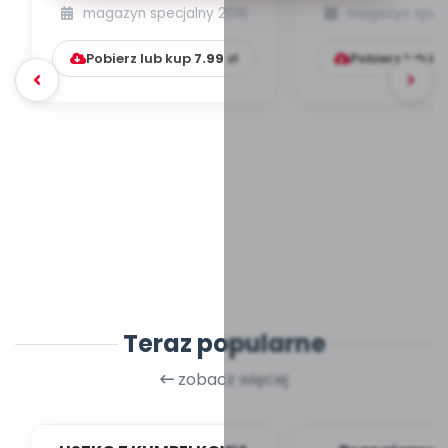
Alpino
zrobić pa
magazyn specjalny 2016
magazyn specj
[propozycje pl
Pobierz lub kup
7.99
zł
Pobierz lub k
Teraz popularne
zobacz więcej