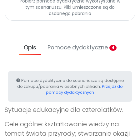
Pobierz pomoce dydaktyczne wykorzystane w
Archiwalne numery
tym scenariuszu. Pliki umieszczone są do
Promocje
osobnego pobrania
Pomoc
Opis
Pomoce dydaktyczne
4
Pomoce dydaktyczne do scenariusza są dostępne
do zakupu/pobrania w osobnych plikach.
Przejdź do
pomocy dydaktycznych
Sytuacje edukacyjne dla czterolatków.
Cele ogólne: kształtowanie wiedzy na
temat świata przyrody; stwarzanie okazji