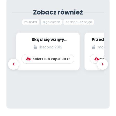
Zobacz również
muzyka
pięciolatek
scenariusz zajęć
Skąd się wzięły
Przedszkol
ubrania? – cz. 1
tolerancji
listopad 2012
magazyn s
[pomysły na zabawy]...
zaję
Pobierz lub kup
3.99
zł
Pobierz l