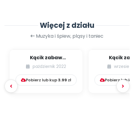
Więcej z działu
Muzyka i śpiew, pląsy i taniec
Kącik zabaw
Kącik za
integracyjnych [cz. 21]
integracyjnych
październik 2022
wrzesień 
Pobierz lub kup
3.99
zł
Pobierz lub k