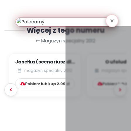
Więcej z tego numeru
Magazyn specjalny 2012
Jasełka (scenariusz dla
O ufoludk
grupy cztero-,
(scenari
magazyn specjalny 2012
magazyn specj
pięciolatków)...
przedstawi
Pobierz lub kup
2.99
zł
Pobierz lub k