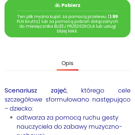
Archiwalne numery
Pobierz
Promocje
Ten plik można kupić za pomocą przelewu (
1.99
Pomoc
PLN brutto) lub za pomocą pobrań dołączanych
do miesięcznika BLIŻEJ PRZEDSZKOLA lub usługi
bliżej MAX.
Opis
Scenariusz zajęć
, którego cele
szczegółowe sformułowano następująco
– dziecko:
odtwarza za pomocą ruchu gesty
nauczyciela do zabawy muzyczno-