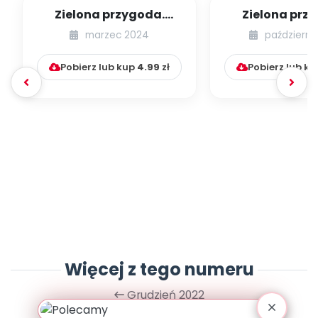
Zielona przygoda.
Zielona prz
Wiosenny medal
Recyklingowa 
marzec 2024
październi
sensoryc
Pobierz lub kup
4.99
zł
Pobierz lub k
Więcej z tego numeru
Grudzień 2022