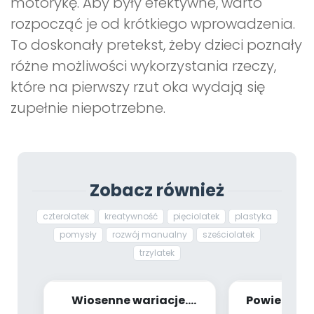
motorykę. Aby były efektywne, warto
rozpocząć je od krótkiego wprowadzenia.
To doskonały pretekst, żeby dzieci poznały
różne możliwości wykorzystania rzeczy,
które na pierwszy rzut oka wydają się
zupełnie niepotrzebne.
Zobacz również
czterolatek
kreatywność
pięciolatek
plastyka
pomysły
rozwój manualny
sześciolatek
trzylatek
Wiosenne wariacje.
Powietrze 