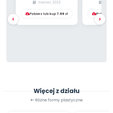
Kącik kreatywnego
Żywioł ten 
marzec 2023
grud
nauczyciela
[PNP 
Pobierz lub kup
7.99
zł
Pobierz l
Więcej z działu
Różne formy plastyczne