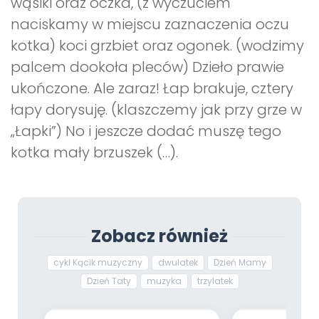
wąsiki oraz oczka, (z wyczuciem
naciskamy w miejscu zaznaczenia oczu
kotka) koci grzbiet oraz ogonek. (wodzimy
palcem dookoła pleców) Dzieło prawie
ukończone. Ale zaraz! Łap brakuje, cztery
łapy dorysuję. (klaszczemy jak przy grze w
„Łapki”) No i jeszcze dodać muszę tego
kotka mały brzuszek (…).
Zobacz również
cykl Kącik muzyczny
dwulatek
Dzień Mamy
Dzień Taty
muzyka
trzylatek