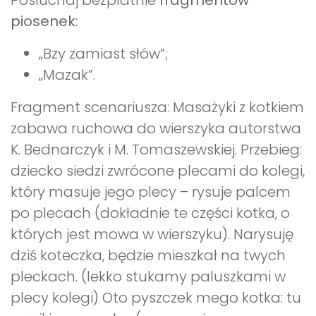
Posłuchaj bezpłatnie
fragmentów
piosenek
:
„Bzy zamiast słów”;
„Mazak”.
Fragment scenariusza: Masażyki z kotkiem
zabawa ruchowa do wierszyka autorstwa
K. Bednarczyk i M. Tomaszewskiej. Przebieg:
dziecko siedzi zwrócone plecami do kolegi,
który masuje jego plecy – rysuje palcem
po plecach (dokładnie te części kotka, o
których jest mowa w wierszyku). Narysuję
dziś koteczka, będzie mieszkał na twych
pleckach. (lekko stukamy paluszkami w
plecy kolegi) Oto pyszczek mego kotka: tu