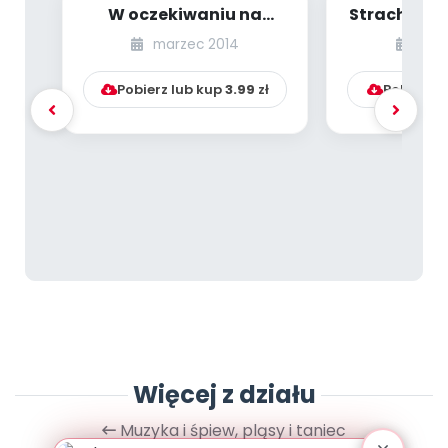
W oczekiwaniu na
Strachy na 
Wielkanoc (Maluszki
kotów
marzec 2014
list
śpiewają)
muzy
Pobierz lub kup
3.99
zł
Pobierz l
Więcej z działu
Muzyka i śpiew, pląsy i taniec