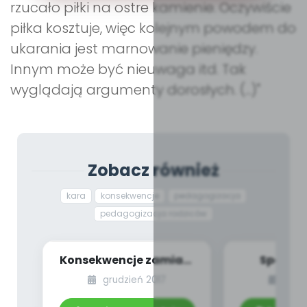
rzucało piłki na ostre kamienie. Oczywiście
piłka kosztuje, więc kolejnym powodem do
ukarania jest marnowanie pieniędzy.
Innym może być nieuwaga itd. Tak
wyglądają argumenty dorosłych. (...)"
Zobacz również
kara
konsekwencje
pedagogizacja
pedagogizacja rodziców
Konsekwencje zamiast
Sposób 
kar – o co chodzi?
Zestaw 
grudzień 2017
czer
pogodę i