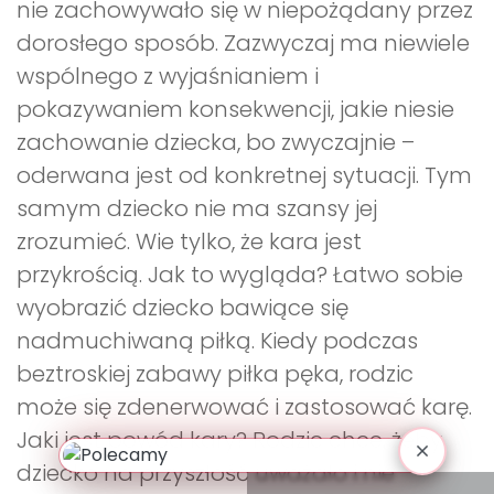
nie zachowywało się w niepożądany przez
dorosłego sposób. Zazwyczaj ma niewiele
wspólnego z wyjaśnianiem i
pokazywaniem konsekwencji, jakie niesie
zachowanie dziecka, bo zwyczajnie –
oderwana jest od konkretnej sytuacji. Tym
samym dziecko nie ma szansy jej
zrozumieć. Wie tylko, że kara jest
przykrością. Jak to wygląda? Łatwo sobie
wyobrazić dziecko bawiące się
nadmuchiwaną piłką. Kiedy podczas
beztroskiej zabawy piłka pęka, rodzic
może się zdenerwować i zastosować karę.
Jaki jest powód kary? Rodzic chce, żeby
dziecko na przyszłość uważało i nie