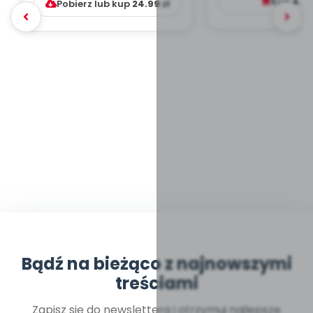
Kup
4.9
Pobierz lub kup
24.99
zł
Bądź na bieżąco z najnowszymi
treściami
Zapisz się do newslettera i otrzymuj najlepsze