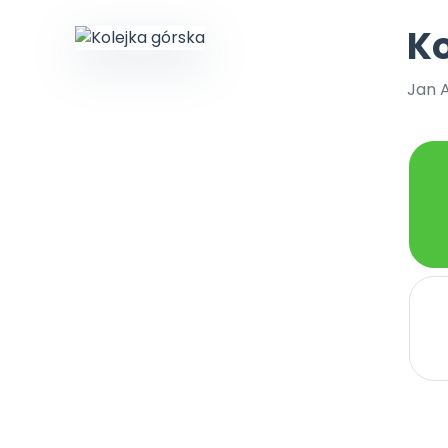
Aktualne oraz archiwaln
Kompleksowe program
lenia stacjonarne
y i animacje
ywaj nagrody
Multimedia i pliki
numery
szkoleniowe
aminki
Ko
we nawyki
knięte
sk Online
Plany tygodniowe
Ebooki
lenia w Twojej placówce
dania miesięcznika
Praca wychowawcza
Jan 
Materiały w formie cyfro
koła Polski
ajemy regiony
Zaloguj się
Bliżejprzedszkolne
Wszystko dla przeds
zestawy
acja
ipiec-sierpień 2026
bliżej MAX
Zamówienia hurtowe
Zestawy do pobrania
sosmyki
kacji jest Niepubliczną Placówką Doskonalenia Nauczycieli.
 online do trzech naszych usług: Płytoteka, Platforma Edukacyjna i Ki
2
acz zawartość
onat BLIŻEJ PRZEDSZKOLA
tóre wspierają rozwój
kredytacji Małopolskiego Kuratora Oświaty otrzymanej dnia 31 lipca 20
dziecka
24.MD
ów prenumeratę
acz szczegóły