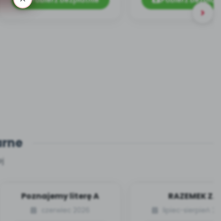
Pobierz bezpłatnie
Pobierz bezpłat
arne
j
Poznajemy literę A
RAZEMEK Z
KUMPELKOWA
czerwiec 2026
lipiec-sierpień 2