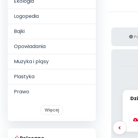
Ekologia
Logopedia
Bajki
Po
Opowiadania
Muzyka i pląsy
Plastyka
Prawo
Dz
s
Więcej