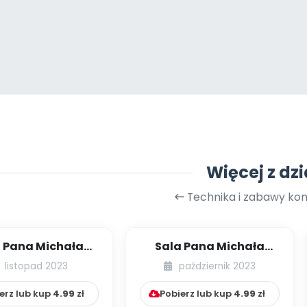
Więcej z dzi
Technika i zabawy kon
 Pana Michała
Sala Pana Michała
ykowe zabawy]
[Kulki nie tylko w
listopad 2023
październik 2023
basenie]
erz lub kup
4.99
zł
Pobierz lub kup
4.99
zł