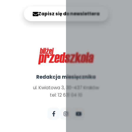
Zapisz się do newslettera
Redakcja miesięcznika
ul. Kwiatowa 3, 30-437 Kraków
tel: 12 631 04 10