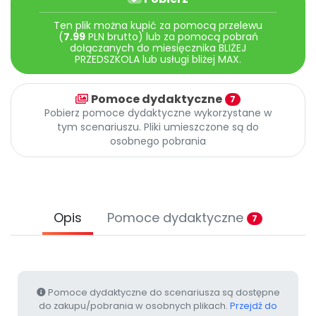
Archiwalne numery
Promocje
Ten plik można kupić za pomocą przelewu
(
7.99
PLN brutto) lub za pomocą pobrań
Pomoc
dołączanych do miesięcznika BLIŻEJ
PRZEDSZKOLA lub usługi bliżej MAX.
Pomoce dydaktyczne
7
Pobierz pomoce dydaktyczne wykorzystane w
tym scenariuszu. Pliki umieszczone są do
osobnego pobrania
Opis
Pomoce dydaktyczne
7
Pomoce dydaktyczne do scenariusza są dostępne
do zakupu/pobrania w osobnych plikach.
Przejdź do