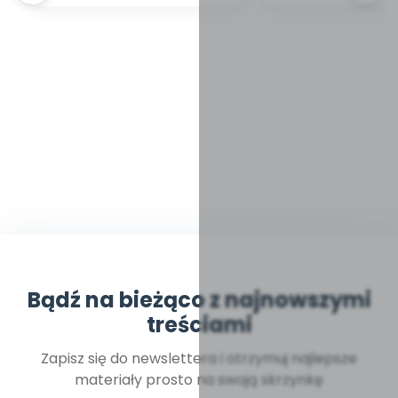
Bądź na bieżąco z najnowszymi
treściami
Zapisz się do newslettera i otrzymuj najlepsze
materiały prosto na swoją skrzynkę