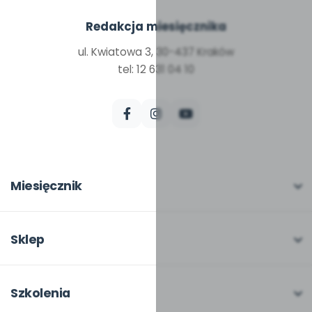
Redakcja miesięcznika
ul. Kwiatowa 3, 30-437 Kraków
tel: 12 631 04 10
Miesięcznik
O miesięczniku
W numerze
Sklep
Scenariusze i artykuły
Pełna oferta
Pomoce dydaktyczne
Moje zakupy
Szkolenia