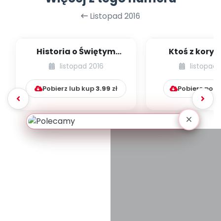
Listopad 2016
Historia o Świętym
Ktoś z koryt
Mikołaju - opowiadanie
opowiada
listopad 2016
listopad 
Pobierz lub kup
3.99
zł
Pobierz pob