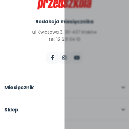
Redakcja miesięcznika
ul. Kwiatowa 3, 30-437 Kraków
tel: 12 631 04 10
Miesięcznik
O miesięczniku
W numerze
Sklep
Scenariusze i artykuły
Pełna oferta