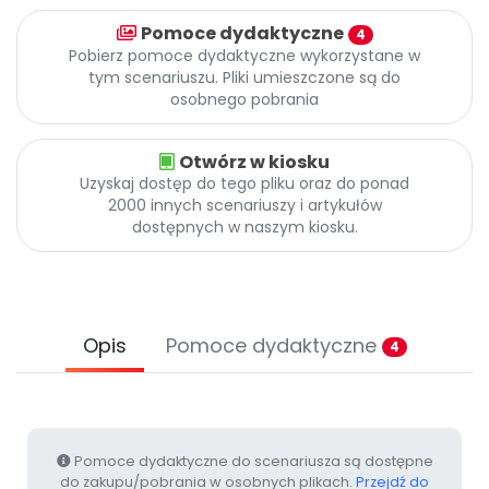
Archiwalne numery
Pomoce dydaktyczne
Promocje
4
Pobierz pomoce dydaktyczne wykorzystane w
Pomoc
tym scenariuszu. Pliki umieszczone są do
osobnego pobrania
Otwórz w kiosku
Uzyskaj dostęp do tego pliku oraz do ponad
2000 innych scenariuszy i artykułów
dostępnych w naszym kiosku.
Opis
Pomoce dydaktyczne
4
Pomoce dydaktyczne do scenariusza są dostępne
do zakupu/pobrania w osobnych plikach.
Przejdź do