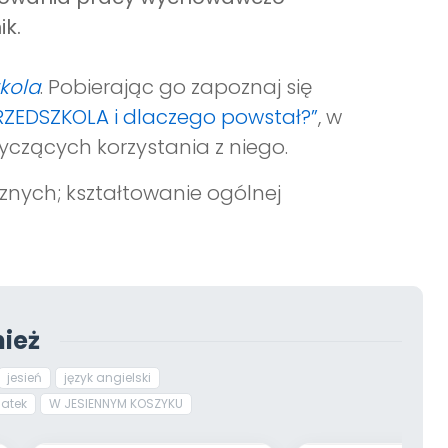
ik.
zkola
. Pobierając go zapoznaj się
PRZEDSZKOLA i dlaczego powstał?”
, w
yczących korzystania z niego.
znych; kształtowanie ogólnej
ież
jesień
język angielski
latek
W JESIENNYM KOSZYKU