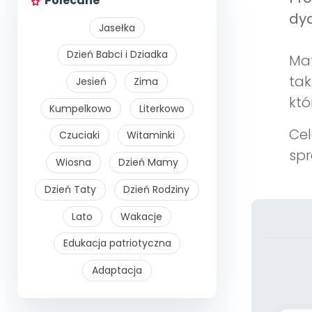
Polecane
dyd
Jasełka
Dzień Babci i Dziadka
Mat
tak
Jesień
Zima
któ
Kumpelkowo
Literkowo
Cel
Czuciaki
Witaminki
spr
Wiosna
Dzień Mamy
Dzień Taty
Dzień Rodziny
Lato
Wakacje
Edukacja patriotyczna
Adaptacja