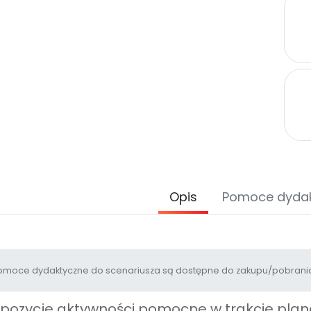
Opis
Pomoce dyda
moce dydaktyczne do scenariusza są dostępne do zakupu/pobrania
opozycje aktywności pomocne w trakcie pl