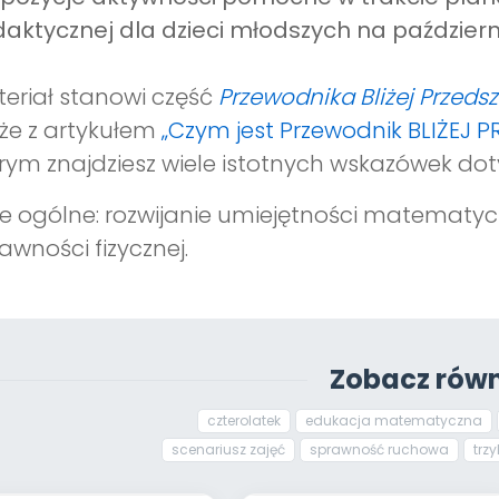
aktycznej dla dzieci młodszych na październ
eriał stanowi część
Przewodnika Bliżej Przeds
że z artykułem
„Czym jest Przewodnik BLIŻEJ 
rym znajdziesz wiele istotnych wskazówek dot
e ogólne: rozwijanie umiejętności matematyc
awności fizycznej.
Zobacz równ
czterolatek
edukacja matematyczna
scenariusz zajęć
sprawność ruchowa
trzy