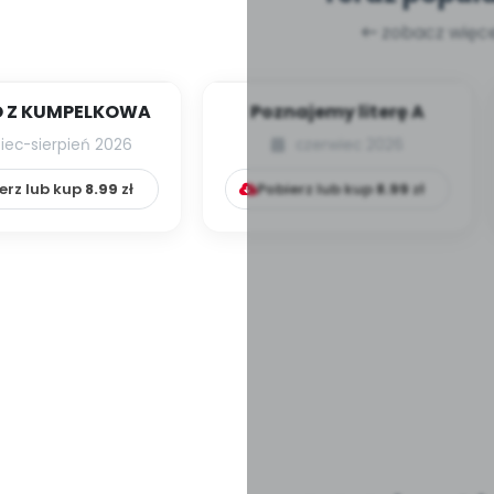
zobacz więce
 Z KUMPELKOWA
Poznajemy literę A
piec-sierpień 2026
czerwiec 2026
erz lub kup
8.99
zł
Pobierz lub kup
8.99
zł