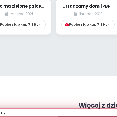
o ma zielone palce?
Urządzamy dom [PBP -
BP - dzieci młodsze -
dzieci młodsze - numer
marzec 2021
listopad 2018
numer 3]...
4]
Pobierz lub kup
7.99
zł
Pobierz lub kup
7.99
zł
Więcej z dzi
Przewodnik BLIŻEJ PR