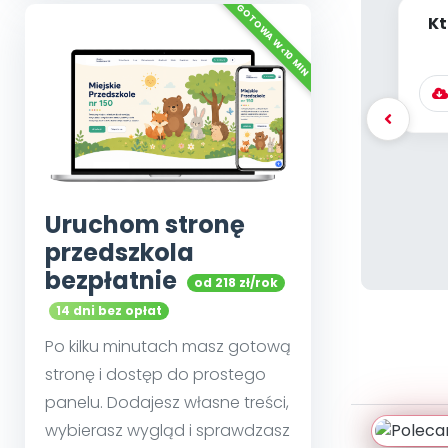
Kt
[P
Uruchom stronę
przedszkola
bezpłatnie
od 218 zł/rok
14 dni bez opłat
Po kilku minutach masz gotową
stronę i dostęp do prostego
panelu. Dodajesz własne treści,
wybierasz wygląd i sprawdzasz