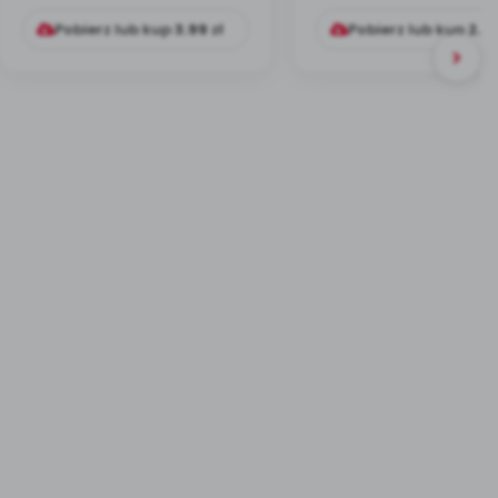
przyniesie (scenarius...
muzyczno-rucho
Pobierz lub kup
3.99
zł
Pobierz lub kup
2.9