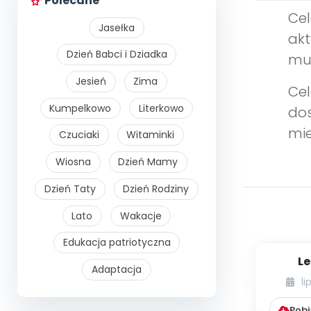
Polecane
Cel
Jasełka
ak
Dzień Babci i Dziadka
mu
Jesień
Zima
Cel
Kumpelkowo
Literkowo
dos
mie
Czuciaki
Witaminki
Wiosna
Dzień Mamy
Dzień Taty
Dzień Rodziny
Lato
Wakacje
Edukacja patriotyczna
Le
Adaptacja
li
Pobi