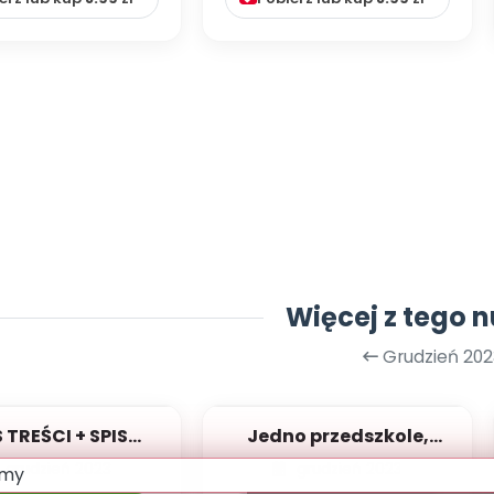
Więcej z tego 
Grudzień 202
S TREŚCI + SPIS
Jedno przedszkole,
POMOCY
wiele kultur
grudzień 2023
grudzień 2023
DAKTYCZNYCH