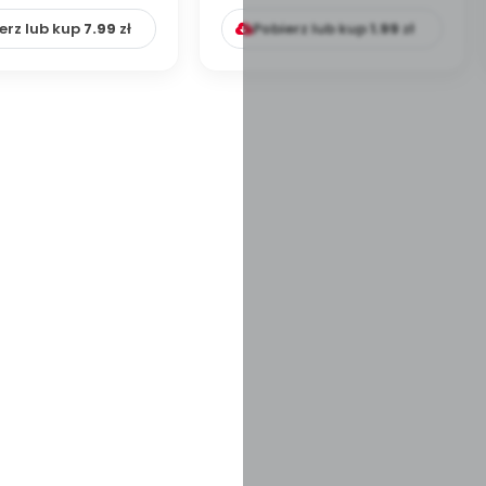
numer 1]
zajęć)...
erz lub kup
7.99
zł
Pobierz lub kup
1.99
zł