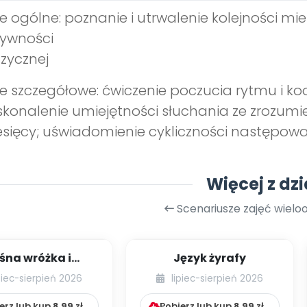
e ogólne: poznanie i utrwalenie kolejności m
tywności
zycznej
e szczegółowe: ćwiczenie poczucia rytmu i k
konalenie umiejętności słuchania ze zrozumi
sięcy; uświadomienie cykliczności następowa
Więcej z dzi
Scenariusze zajęć wiel
śna wróżka i
Język żyrafy
przyjaciele
piec-sierpień 2026
lipiec-sierpień 2026
erz lub kup
8.99
zł
Pobierz lub kup
8.99
zł