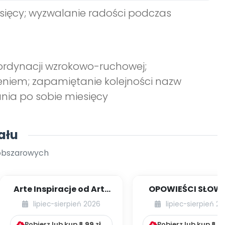
iesięcy; wyzwalanie radości podczas
oordynacji wzrokowo-ruchowej;
eniem; zapamiętanie kolejności nazw
nia po sobie miesięcy
ału
oobszarowych
Arte Inspiracje od Art-
OPOWIEŚCI SŁOW
Teacherka [cz. 1]
RUCHOWE NA CAŁY
lipiec-sierpień 2026
lipiec-sierpień 2
Pobierz lub kup
8.99
zł
Pobierz lub kup
8.9