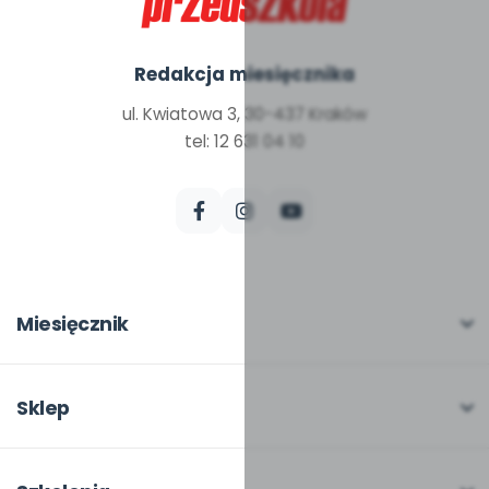
Redakcja miesięcznika
ul. Kwiatowa 3, 30-437 Kraków
tel: 12 631 04 10
Miesięcznik
O miesięczniku
W numerze
Sklep
Scenariusze i artykuły
Pełna oferta