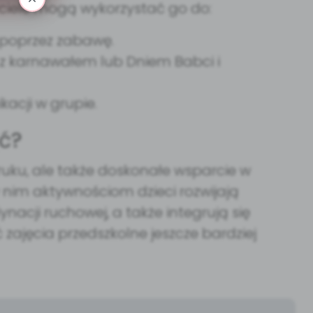
zyciele mogą wykorzystać go do:
 poprzez zabawę.
z karnawałem lub Dniem Babci i
acji w grupie.
ć?
 druku, ale także doskonałe wsparcie w
 nim aktywnościom dzieci rozwijają
nacji ruchowej, a także integrują się
ć zajęcia przedszkolne jeszcze bardziej