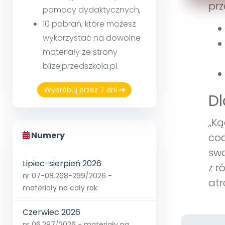
prz
pomocy dydaktycznych,
10 pobrań, które możesz
wykorzystać na dowolne
materiały ze strony
blizejprzedszkola.pl.
Wypróbuj przez 7 dni
Dl
„Ką
Numery
cod
swo
Lipiec-sierpień 2026
z r
nr 07-08.298-299/2026 -
atr
materiały na cały rok
Czerwiec 2026
nr 06.297/2026 - materiały na