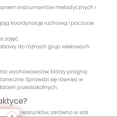
staniem instrumentów melodycznych i
ijają koordynację ruchową i poczucie
s zajęć.
zabawy do różnych grup wiekowych.
li oraz wychowawców, którzy pragną
taneczne. Sprawdzi się również w
arzeń przedszkolnych.
aktyce?
różnych warunków, zarówno w sali