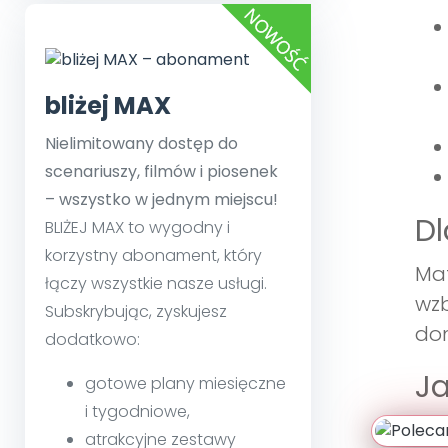
bliżej MAX
Nielimitowany dostęp do
scenariuszy, filmów i piosenek
– wszystko w jednym miejscu!
Dl
BLIŻEJ MAX to wygodny i
korzystny abonament, który
Mat
łączy wszystkie nasze usługi.
wzb
Subskrybując, zyskujesz
dom
dodatkowo:
Ja
gotowe plany miesięczne
i tygodniowe,
Sce
atrakcyjne zestawy