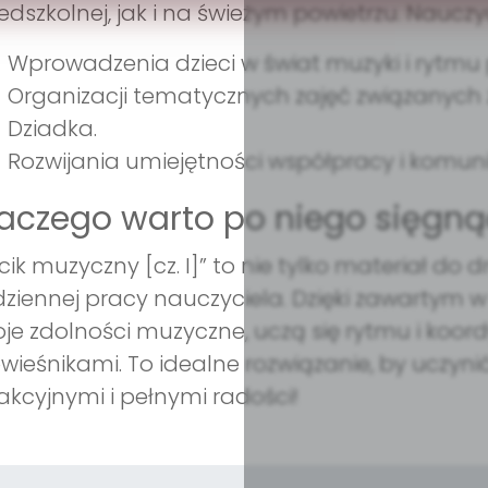
edszkolnej, jak i na świeżym powietrzu. Nauc
Wprowadzenia dzieci w świat muzyki i rytmu
Organizacji tematycznych zajęć związanych 
Dziadka.
Rozwijania umiejętności współpracy i komunik
aczego warto po niego sięgną
cik muzyczny [cz. I]” to nie tylko materiał do
ziennej pracy nauczyciela. Dzięki zawartym w
je zdolności muzyczne, uczą się rytmu i koordy
ówieśnikami. To idealne rozwiązanie, by uczyni
akcyjnymi i pełnymi radości!