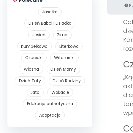
Polecane
Po
Jasełka
Odk
Dzień Babci i Dziadka
dzi
Jesień
Zima
Kar
Kumpelkowo
Literkowo
roz
Czuciaki
Witaminki
Cz
Wiosna
Dzień Mamy
„Ką
Dzień Taty
Dzień Rodziny
akt
Lato
Wakacje
dla
tań
Edukacja patriotyczna
wpr
Adaptacja
C