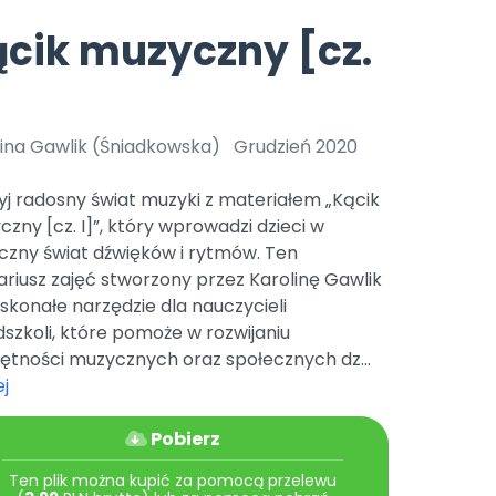
e
y
Gotowa w mniej niż 10 min • 14 dni bez opłat
Zobacz nas na Instagramie
Bliżej Pieska
cik muzyczny [cz.
Pomoc zwierzętom
TikTok
Nowości
Zobacz nas na TikToku
wej
Książka (dla) Przedszkolaka
Zapowiedzi
Promowanie czytelnictwa
lina Gawlik (Śniadkowska)
Grudzień 2020
YouTube
zkoli
Polecamy
Filmy edukacyjne
j radosny świat muzyki z materiałem „Kącik
osk Online.
5 czerwca 2024 r. uzyskała
Promocje
zny [cz. I]”, który wprowadzi dzieci w
19 r. Nr decyzji:
czny świat dźwięków i rytmów. Ten
Archiwalne numery
riusz zajęć stworzony przez Karolinę Gawlik
skonałe narzędzie dla nauczycieli
Pomoc
szkoli, które pomoże w rozwijaniu
ętności muzycznych oraz społecznych dz...
j
Pobierz
Ten plik można kupić za pomocą przelewu