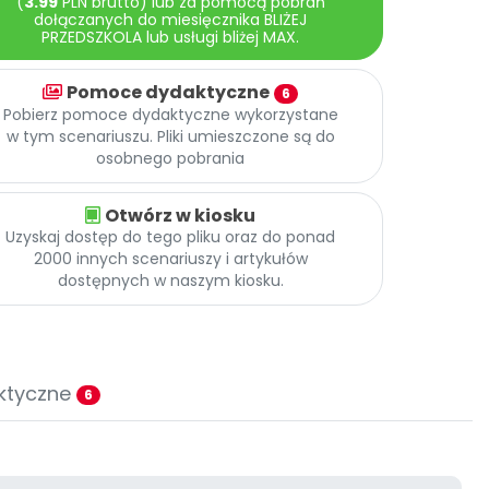
(
3.99
PLN brutto) lub za pomocą pobrań
dołączanych do miesięcznika BLIŻEJ
PRZEDSZKOLA lub usługi bliżej MAX.
Pomoce dydaktyczne
6
Pobierz pomoce dydaktyczne wykorzystane
w tym scenariuszu. Pliki umieszczone są do
osobnego pobrania
Otwórz w kiosku
Uzyskaj dostęp do tego pliku oraz do ponad
2000 innych scenariuszy i artykułów
dostępnych w naszym kiosku.
ktyczne
6