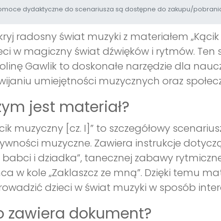
moce dydaktyczne do scenariusza są dostępne do zakupu/pobrania
ryj radosny świat muzyki z materiałem „Kącik 
eci w magiczny świat dźwięków i rytmów. Ten 
olinę Gawlik to doskonałe narzędzie dla naucz
wijaniu umiejętności muzycznych oraz społecz
ym jest materiał?
cik muzyczny [cz. I]” to szczegółowy scenariu
ywności muzyczne. Zawiera instrukcje dotyczą
 babci i dziadka”, tanecznej zabawy rytmicz
ca w kole „Zaklaszcz ze mną”. Dzięki temu m
owadzić dzieci w świat muzyki w sposób inte
o zawiera dokument?