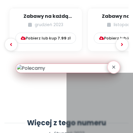
Zabawy na każdą
Zabawy na 
okazję. Pingwinkowe
okazję. Świą
grudzień 2023
listopad 
zabawy zimowe
zabaw
Pobierz lub kup
7.99
zł
Pobierz lub k
Więcej z tego numeru