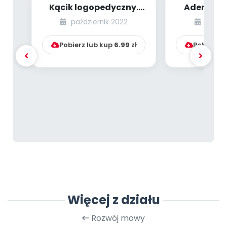
Kącik logopedyczny.
Adenoid, c
Misio Miecio
mig
październik 2022
paździ
Pobierz lub kup
6.99
zł
Pobierz l
Więcej z działu
Rozwój mowy