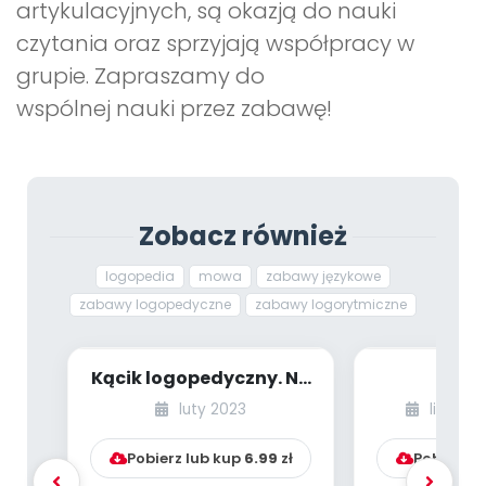
artykulacyjnych, są okazją do nauki
czytania oraz sprzyjają współpracy w
grupie. Zapraszamy do
wspólnej nauki przez zabawę!
Zobacz również
logopedia
mowa
zabawy językowe
zabawy logopedyczne
zabawy logorytmiczne
Kącik logopedyczny. Na
Sen 
wsi
luty 2023
lipiec-s
Pobierz lub kup
6.99
zł
Pobierz l