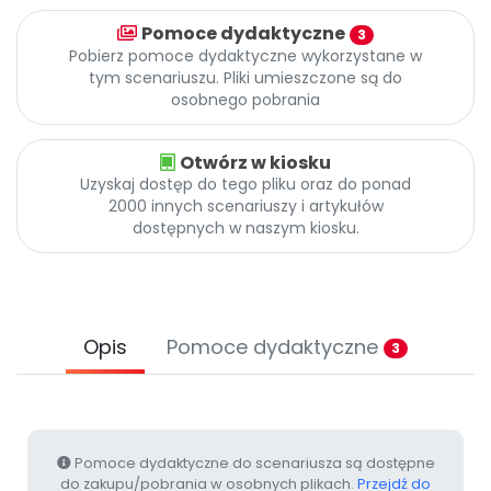
Archiwalne numery
Pomoce dydaktyczne
Promocje
3
Pobierz pomoce dydaktyczne wykorzystane w
Pomoc
tym scenariuszu. Pliki umieszczone są do
osobnego pobrania
Otwórz w kiosku
Uzyskaj dostęp do tego pliku oraz do ponad
2000 innych scenariuszy i artykułów
dostępnych w naszym kiosku.
Opis
Pomoce dydaktyczne
3
Pomoce dydaktyczne do scenariusza są dostępne
do zakupu/pobrania w osobnych plikach.
Przejdź do