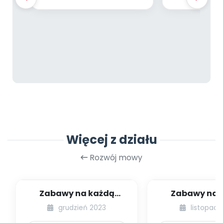
Więcej z działu
Rozwój mowy
Zabawy na każdą
Zabawy na 
okazję. Pingwinkowe
okazję. Świą
grudzień 2023
listopad 
zabawy zimowe
zabaw