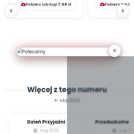
Pobierz lub kup
7.99
zł
Pobierz lub k
Więcej z tego numeru
Maj 2023
Dzień Przyjaźni
Przedszkolne i
na czerw
maj 2023
maj 20