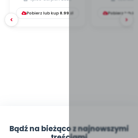
okazji Dnia Lwa
[zabawy temat
Pobierz lub kup
8.99
zł
Pobierz lub k
Bądź na bieżąco z najnowszymi
treściami