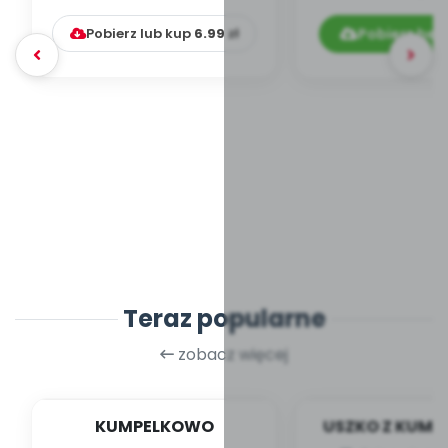
[zestawie
Pobierz lub kup
6.99
zł
Pobierz bez
Teraz popularne
zobacz więcej
KUMPELKOWO
USZKO Z KUM