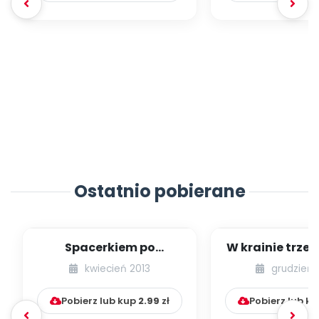
Ostatnio pobierane
Spacerkiem po
W krainie trze
Krakowie (inscenizacja
kwiecień 2013
grudzień 
muzyczno-ruchowa)
Pobierz lub kup
2.99
zł
Pobierz lub k