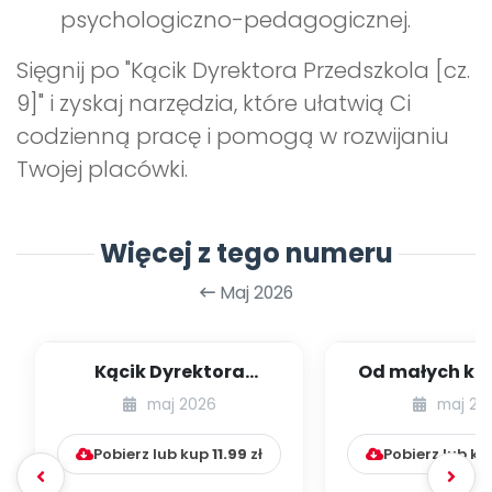
psychologiczno-pedagogicznej.
Sięgnij po "Kącik Dyrektora Przedszkola [cz.
9]" i zyskaj narzędzia, które ułatwią Ci
codzienną pracę i pomogą w rozwijaniu
Twojej placówki.
Więcej z tego numeru
Maj 2026
Kącik Dyrektora
Od małych kr
Przedszkola [cz. 9]
wielkich marze
maj 2026
maj 20
przedszkol
Pobierz lub kup
11.99
zł
Pobierz lub k