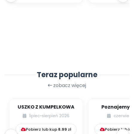
Teraz popularne
zobacz więcej
USZKO Z KUMPELKOWA
Poznajemy li
lipiec-sierpień 2026
czerwiec 
Pobierz lub kup
8.99
zł
Pobierz lub k