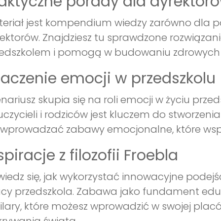
aktyczne porady dla dyrektor
eriał jest kompendium wiedzy zarówno dla p
ektorów. Znajdziesz tu sprawdzone rozwiązani
edszkolem i pomogą w budowaniu zdrowych rel
aczenie emocji w przedszkolu
nariusz skupia się na roli emocji w życiu prze
czycieli i rodziców jest kluczem do stworzeni
 wprowadzać zabawy emocjonalne, które wspi
spiracje z filozofii Froebla
iedz się, jak wykorzystać innowacyjne podejśc
cy przedszkola. Zabawa jako fundament eduka
filary, które możesz wprowadzić w swojej plac