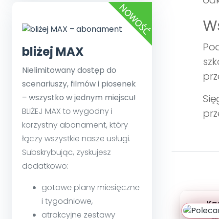
odk
Ws
Pod
bliżej MAX
szk
Nielimitowany dostęp do
prz
scenariuszy, filmów i piosenek
– wszystko w jednym miejscu!
Się
BLIŻEJ MAX to wygodny i
prz
korzystny abonament, który
łączy wszystkie nasze usługi.
Subskrybując, zyskujesz
dodatkowo:
gotowe plany miesięczne
i tygodniowe,
Ką
Prze
atrakcyjne zestawy