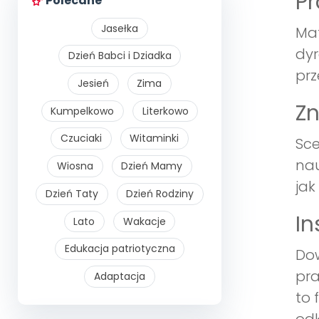
Pr
Polecane
Jasełka
Mat
dyr
Dzień Babci i Dziadka
prz
Jesień
Zima
Zn
Kumpelkowo
Literkowo
Czuciaki
Witaminki
Sce
nau
Wiosna
Dzień Mamy
jak
Dzień Taty
Dzień Rodziny
In
Lato
Wakacje
Edukacja patriotyczna
Dow
pra
Adaptacja
to 