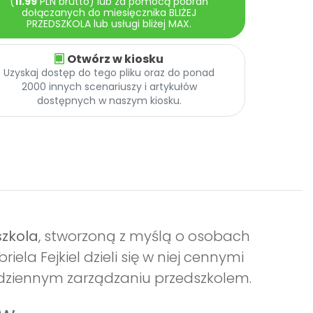
(
11.99
PLN brutto) lub za pomocą pobrań
dołączanych do miesięcznika BLIŻEJ
PRZEDSZKOLA lub usługi bliżej MAX.
Otwórz w kiosku
Uzyskaj dostęp do tego pliku oraz do ponad
2000 innych scenariuszy i artykułów
dostępnych w naszym kiosku.
szkola
, stworzoną z myślą o osobach
la Fejkiel dzieli się w niej cennymi
dziennym zarządzaniu przedszkolem.