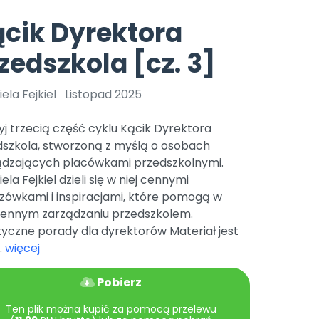
e
y
Gotowa w mniej niż 10 min • 14 dni bez opłat
Zobacz nas na Instagramie
Bliżej Pieska
cik Dyrektora
Pomoc zwierzętom
TikTok
zedszkola [cz. 3]
Nowości
Zobacz nas na TikToku
wej
Książka (dla) Przedszkolaka
Zapowiedzi
Promowanie czytelnictwa
ela Fejkiel
Listopad 2025
YouTube
zkoli
Polecamy
Filmy edukacyjne
j trzecią część cyklu Kącik Dyrektora
osk Online.
5 czerwca 2024 r. uzyskała
Promocje
dszkola, stworzoną z myślą o osobach
19 r. Nr decyzji:
ądzających placówkami przedszkolnymi.
Archiwalne numery
ela Fejkiel dzieli się w niej cennymi
zówkami i inspiracjami, które pomogą w
Pomoc
iennym zarządzaniu przedszkolem.
yczne porady dla dyrektorów Materiał jest
.
więcej
Pobierz
Ten plik można kupić za pomocą przelewu