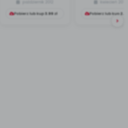
październik 2012
kwiecień 2013
przyniesie (scenarius...
muzyczno-rucho
Pobierz lub kup
3.99
zł
Pobierz lub kup
2.9