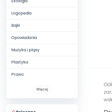
Ekologia
Logopedia
Bajki
Opowiadania
Muzyka i pląsy
Plastyka
Prawo
Odk
Więcej
zar
wsk