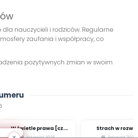
ców
la nauczycieli i rodziców. Regularne
mosfery zaufania i współpracy, co
prowadzenia pozytywnych zmian w swoim
numeru
5
W świetle prawa [cz.
Strach w rozwo
72] [kącik eksperta]
dziecka – czy jest
listopad 2025
listopad 2025