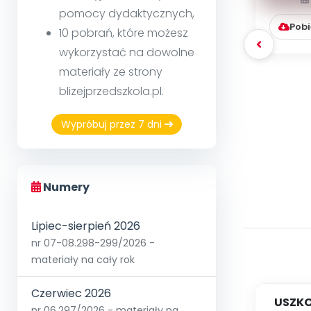
pomocy dydaktycznych,
Pobi
10 pobrań, które możesz
wykorzystać na dowolne
materiały ze strony
blizejprzedszkola.pl.
Wypróbuj przez 7 dni
Numery
Lipiec-sierpień 2026
nr 07-08.298-299/2026 -
materiały na cały rok
Czerwiec 2026
USZKO
nr 06.297/2026 - materiały na