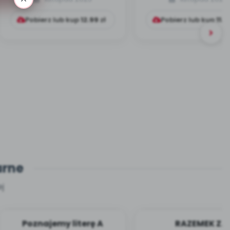
czego bać?
Pobierz lub kup
12.99
zł
Pobierz lub kup
11.9
arne
j
Poznajemy literę A
RAZEMEK Z