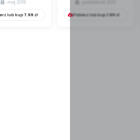
maj 2019
październik 2012
numer 1]
zajęć)...
erz lub kup
7.99
zł
Pobierz lub kup
1.99
zł