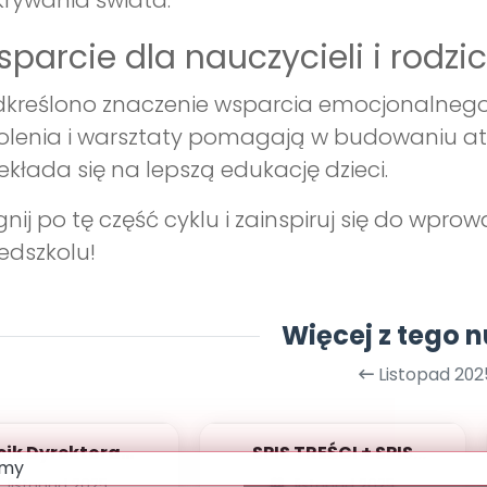
rywania świata.
parcie dla nauczycieli i rodzi
kreślono znaczenie wsparcia emocjonalnego d
olenia i warsztaty pomagają w budowaniu at
ekłada się na lepszą edukację dzieci.
gnij po tę część cyklu i zainspiruj się do w
edszkolu!
Więcej z tego 
Listopad 202
cik Dyrektora
SPIS TREŚCI + SPIS
dszkola [cz. 3]
POMOCY
listopad 2025
listopad 2025