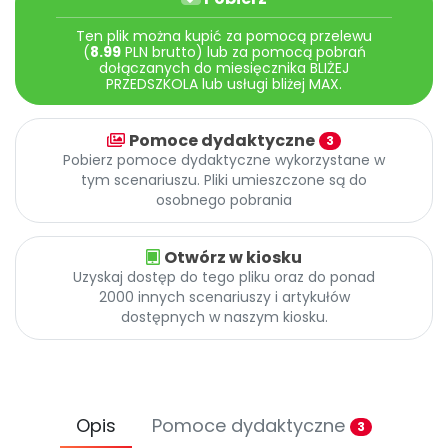
Archiwalne numery
Promocje
Ten plik można kupić za pomocą przelewu
(
8.99
PLN brutto) lub za pomocą pobrań
Pomoc
dołączanych do miesięcznika BLIŻEJ
PRZEDSZKOLA lub usługi bliżej MAX.
Pomoce dydaktyczne
3
Pobierz pomoce dydaktyczne wykorzystane w
tym scenariuszu. Pliki umieszczone są do
osobnego pobrania
Otwórz w kiosku
Uzyskaj dostęp do tego pliku oraz do ponad
2000 innych scenariuszy i artykułów
dostępnych w naszym kiosku.
Opis
Pomoce dydaktyczne
3