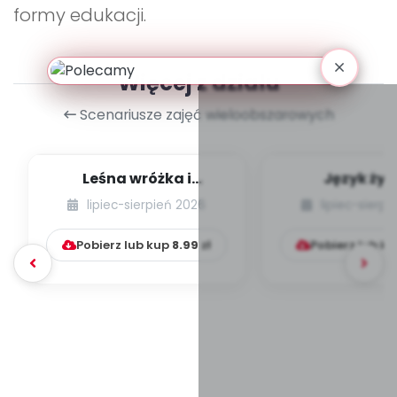
formy edukacji.
Więcej z działu
Scenariusze zajęć wieloobszarowych
Leśna wróżka i
Język żyr
przyjaciele
lipiec-sierpień 2026
lipiec-sierp
Pobierz lub kup
8.99
zł
Pobierz lub k