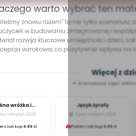
aczego warto wybrać ten mate
steśmy znowu razem" to nie tylko scenariusz z
czycieli w budowaniu zintegrowanej i współpr
eriał rozwija kluczowe umiejętności dzieci, ta
cepcja wzrokowa, co pozytywnie wpływa na ic
Więcej z dzi
Scenariusze zajęć wiel
śna wróżka i
Język żyrafy
przyjaciele
piec-sierpień 2026
lipiec-sierpień 2026
erz lub kup
8.99
zł
Pobierz lub kup
8.99
zł