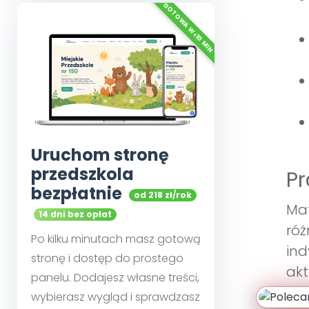
Uruchom stronę
przedszkola
Pr
bezpłatnie
od 218 zł/rok
Mat
14 dni bez opłat
róż
Po kilku minutach masz gotową
ind
stronę i dostęp do prostego
akt
panelu. Dodajesz własne treści,
efe
wybierasz wygląd i sprawdzasz