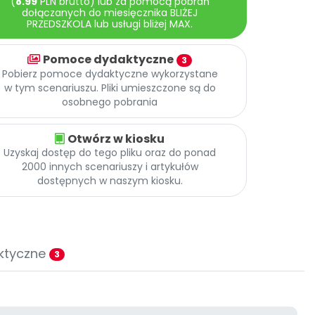
(
8.99
PLN brutto) lub za pomocą pobrań
dołączanych do miesięcznika BLIŻEJ
PRZEDSZKOLA lub usługi bliżej MAX.
Pomoce dydaktyczne
3
Pobierz pomoce dydaktyczne wykorzystane
w tym scenariuszu. Pliki umieszczone są do
osobnego pobrania
Otwórz w kiosku
Uzyskaj dostęp do tego pliku oraz do ponad
2000 innych scenariuszy i artykułów
dostępnych w naszym kiosku.
ktyczne
3