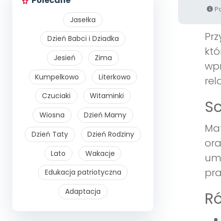
Polecane
Po
Jasełka
Prz
Dzień Babci i Dziadka
któ
Jesień
Zima
wpr
Kumpelkowo
Literkowo
rel
Czuciaki
Witaminki
Sc
Wiosna
Dzień Mamy
Mat
Dzień Taty
Dzień Rodziny
ora
Lato
Wakacje
umi
pra
Edukacja patriotyczna
Adaptacja
R