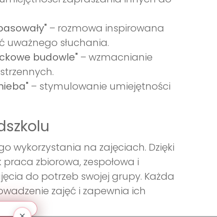
 pasowały"
– rozmowa inspirowana
ść uważnego słuchania.
ckowe budowle"
– wzmacnianie
strzennych.
nieba"
– stymulowanie umiejętności
dszkolu
o wykorzystania na zajęciach. Dzięki
praca zbiorowa, zespołowa i
ęcia do potrzeb swojej grupy. Każda
owadzenie zajęć i zapewnia ich