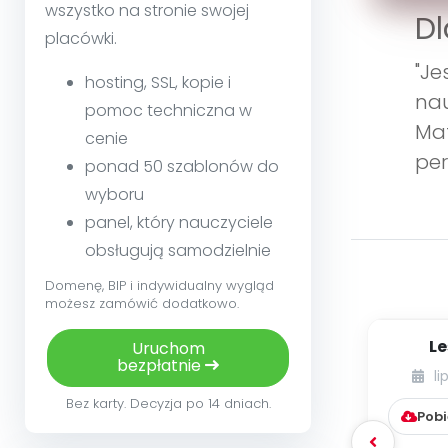
wszystko na stronie swojej
Dl
placówki.
"Je
hosting, SSL, kopie i
nau
pomoc techniczna w
Mat
cenie
per
ponad 50 szablonów do
wyboru
panel, który nauczyciele
obsługują samodzielnie
Domenę, BIP i indywidualny wygląd
możesz zamówić dodatkowo.
Le
Uruchom
bezpłatnie
li
Bez karty. Decyzja po 14 dniach.
Pobi