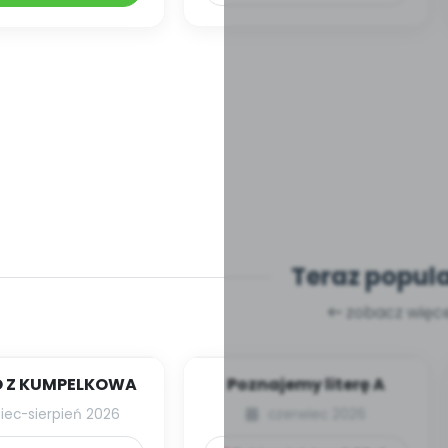
Teraz popul
zobacz więce
 Z KUMPELKOWA
Poznajemy literę A
piec-sierpień 2026
czerwiec 2026