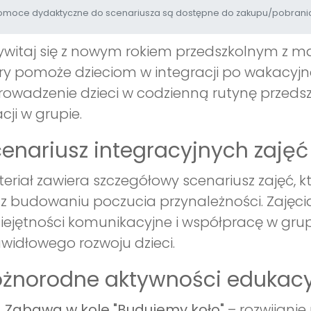
moce dydaktyczne do scenariusza są dostępne do zakupu/pobrania
ywitaj się z nowym rokiem przedszkolnym z m
ry pomoże dzieciom w integracji po wakacyjn
owadzenie dzieci w codzienną rutynę przeds
acji w grupie.
enariusz integracyjnych zajęć
eriał zawiera szczegółowy scenariusz zajęć, k
z budowaniu poczucia przynależności. Zajęcia
ejętności komunikacyjne i współpracę w grupi
widłowego rozwoju dzieci.
óżnorodne aktywności edukac
Zabawa w kole "Budujemy koło"
– rozwijanie