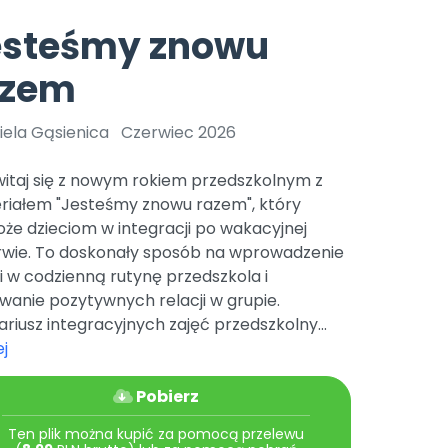
e
y
Gotowa w mniej niż 10 min • 14 dni bez opłat
Zobacz nas na Instagramie
Bliżej Pieska
esteśmy znowu
Pomoc zwierzętom
TikTok
azem
Nowości
Zobacz nas na TikToku
wej
Książka (dla) Przedszkolaka
Zapowiedzi
Promowanie czytelnictwa
iela Gąsienica
Czerwiec 2026
YouTube
zkoli
Polecamy
Filmy edukacyjne
witaj się z nowym rokiem przedszkolnym z
osk Online.
5 czerwca 2024 r. uzyskała
Promocje
riałem "Jesteśmy znowu razem", który
19 r. Nr decyzji:
że dzieciom w integracji po wakacyjnej
Archiwalne numery
rwie. To doskonały sposób na wprowadzenie
i w codzienną rutynę przedszkola i
Pomoc
wanie pozytywnych relacji w grupie.
riusz integracyjnych zajęć przedszkolny...
j
Pobierz
Ten plik można kupić za pomocą przelewu