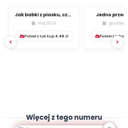
Jak babki z piasku, czyli
Jedno przeds
w jaki sposób dzieci
wiele kul
maj 2024
grudzień 
budują r...
Pobierz lub kup
4.99
zł
Pobierz lub k
Więcej z tego numeru
Grudzień 2023