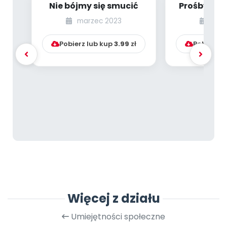
Nie bójmy się smucić
Prośby Dzi
I
marzec 2023
styc
Pobierz lub kup
3.99
zł
Pobierz l
Więcej z działu
Umiejętności społeczne