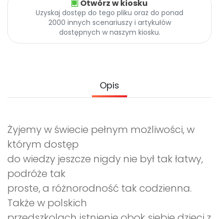
Otwórz w kiosku
Archiwalne numery
Uzyskaj dostęp do tego pliku oraz do ponad
Promocje
2000 innych scenariuszy i artykułów
Pomoc
dostępnych w naszym kiosku.
Opis
Żyjemy w świecie pełnym możliwości, w
którym dostęp
do wiedzy jeszcze nigdy nie był tak łatwy,
podróże tak
proste, a różnorodność tak codzienna.
Także w polskich
przedszkolach istnienie obok siebie dzieci z